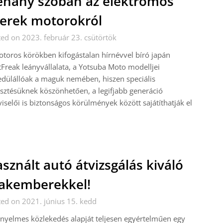
hány szóban az elektromos
erek motorokról
ed on 2023. február 23. csütörtök
toros körökben kifogástalan hírnévvel bíró japán
tFreak leányvállalata, a Yotsuba Moto modelljei
dülállóak a maguk nemében, hiszen speciális
esztésüknek köszönhetően, a legifjabb generáció
iselői is biztonságos körülmények között sajátíthatják el
sznált autó átvizsgálás kiváló
akemberekkel!
ed on 2021. június 15. kedd
nyelmes közlekedés alapját teljesen egyértelműen egy