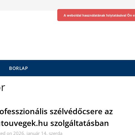
A weboldal használatának folytatásával Ön e
BORLAP
r
ofesszionális szélvédőcsere az
touvegek.hu szolgáltatásban
ed on 2026. január 14. szerda