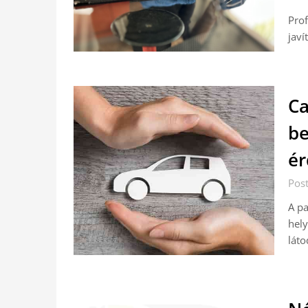
Prof
javí
Ca
be
ér
Post
A p
hely
láto