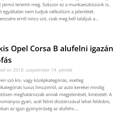
t jármű teremti meg. Sokszor ez a munkaeszközünk is,
t egyáltalán nem tudjuk nélkülözni a jelenlétét.
encsére erről nincs szó, csak meg kell találjuk a…
kis Opel Corsa B alufelni igazán
fás
ted on 2018. szeptember 14. péntek
en szó kis- vagy középkategóriás, esetleg
őkategóriás luxus limuzinról, az autó kerekei mindig
ntősen meghatározzák annak megjelenését, kinézetét. A
ományos gyári, acél felnit dísztárcsával lehet feldobni,
ban az igazi gyönyörűség az alufelni….