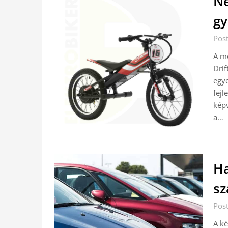
Né
gy
Post
A mo
Drif
egye
fejl
képv
a…
Ha
sz
Post
A ké