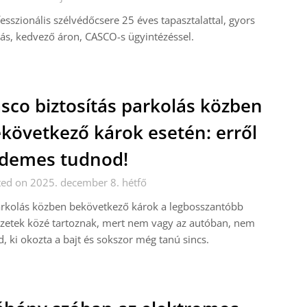
esszionális szélvédőcsere 25 éves tapasztalattal, gyors
tás, kedvező áron, CASCO-s ügyintézéssel.
sco biztosítás parkolás közben
következő károk esetén: erről
demes tudnod!
ed on 2025. december 8. hétfő
arkolás közben bekövetkező károk a legbosszantóbb
zetek közé tartoznak, mert nem vagy az autóban, nem
d, ki okozta a bajt és sokszor még tanú sincs.