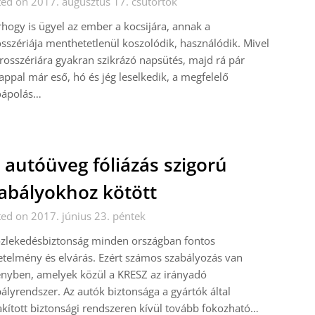
ed on 2017. augusztus 17. csütörtök
hogy is ügyel az ember a kocsijára, annak a
sszériája menthetetlenül koszolódik, használódik. Mivel
rosszériára gyakran szikrázó napsütés, majd rá pár
ppal már eső, hó és jég leselkedik, a megfelelő
óápolás…
 autóüveg fóliázás szigorú
abályokhoz kötött
ed on 2017. június 23. péntek
özlekedésbiztonság minden országban fontos
telmény és elvárás. Ezért számos szabályozás van
nyben, amelyek közül a KRESZ az irányadó
ályrendszer. Az autók biztonsága a gyártók által
akított biztonsági rendszeren kívül tovább fokozható…