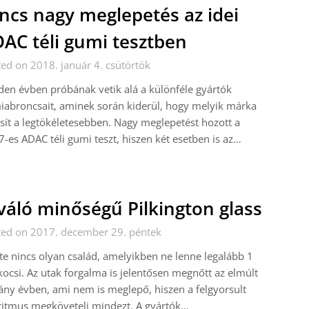
ncs nagy meglepetés az idei
AC téli gumi tesztben
ed on 2018. január 4. csütörtök
en évben próbának vetik alá a különféle gyártók
abroncsait, aminek során kiderül, hogy melyik márka
esít a legtökéletesebben. Nagy meglepetést hozott a
-es ADAC téli gumi teszt, hiszen két esetben is az…
váló minőségű Pilkington glass
ted on 2017. december 29. péntek
te nincs olyan család, amelyikben ne lenne legalább 1
ocsi. Az utak forgalma is jelentősen megnőtt az elmúlt
ny évben, ami nem is meglepő, hiszen a felgyorsult
ritmus megköveteli mindezt. A gyártók…