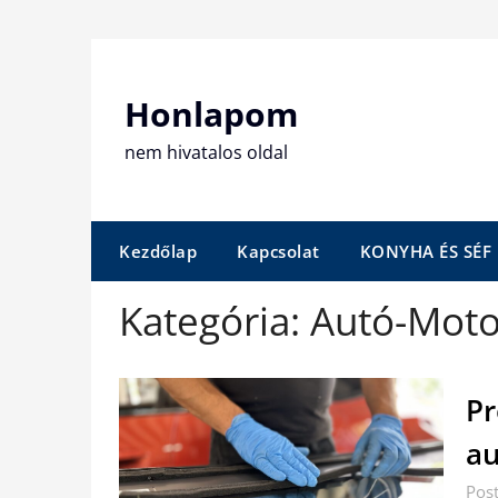
Skip
to
content
Honlapom
nem hivatalos oldal
Kezdőlap
Kapcsolat
KONYHA ÉS SÉF
Kategória:
Autó-Moto
Pr
au
Post