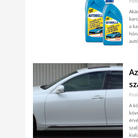
Post
Akár
karo
a ka
hóna
aut
Az
sz
Post
A k
köve
érvé
szab
kial