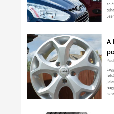
sajá
tehá
Szer
A 
po
Pos
Legy
fels
jele
hagy
azon