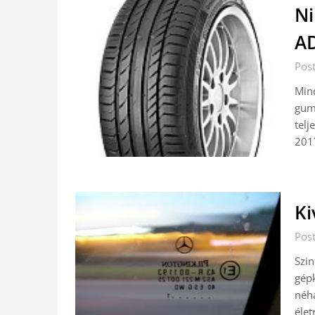
Ni
AD
Post
Mind
gumi
telj
2017
Ki
Pos
Szin
gépk
néhá
élet