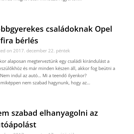
bbgyerekes családoknak Opel
fira bérlés
ted on 2017. december 22. péntek
or alaposan megterveztünk egy családi kirándulást a
szülőkhöz és már minden készen áll, akkor fog beütni a
 Nem indul az autó… Mi a teendő ilyenkor?
miképpen nem szabad hagynunk, hogy az…
m szabad elhanyagolni az
tóápolást