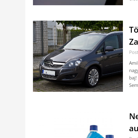
Tö
Za
Pos
Amik
nagy
baj!
Sem
Ne
au