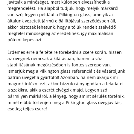
javítsák a minőséget, mert különben elveszíthetik a
megrendelést. Ha alapból tudjuk, hogy melyik márkáról
van szó, legyen például a Pilkington glass, amelyik az
általunk vezetett jármű előállítójával szerződésben áll,
akkor biztosak lehetünk, hogy a tőlük rendelt szélvédő
megfelel minőségileg az eredetinek, így maximálisan
pótolni képes azt.
Érdemes erre a feltételre törekedni a csere során, hiszen
az üvegnek nemcsak a kilátásban, hanem a váz
stabilitásának megőrzésében is fontos szerepe van.
Ismerjük meg a Pilkington glass referenciáit és vásároljunk
bátran üveget a gyártótól! Azonban, ha nem akarjuk mi
magunk intézni ezt, akkor bízzuk rá nyugodtan a feladatot
a szakikra, akik a cserét elvégzik majd. Legyen szó
bármilyen márkáról, a lényeg, hogy amint sérülés történik,
minél előbb történjen meg a Pilkington glass üvegjavítás,
esetleg teljes csere!