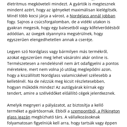
életritmus megköveteli mindezt. A gyártók is megtesznek
mindent azért, hogy az igényeket maximálisan kielégítsék.
Minél több kocsi járja a várost, a
Nordglass annál jobban
fogy. Sajnos a csúcsforgalomban, de a vidéki utakon is
gyakran megesik, hogy egy balesetből vagy kőfelverődésből
adódóan, az üvegek olyannyira megsérülnek, hogy
egyszerűen elengedhetetlen annak a cseréje.
Legyen szó Nordglass vagy bármilyen más termékről,
azokat egyszerűen meg lehet vásárolni akár online is.
Természetesen a rendelésnél nem árt odafigyelni a pontos
méretekre, mert nem volna jó utólag meglepődni azon,
hogy a kiszállított Nordglass valamicskével szélesebb a
kelleténél. Na de nézzük meg kicsit részletesebben,
hogyan működik mindez! Az autógyárak kiírnak egy
tendert, amire a szélvédőket előállító cégek jelentkeznek.
Amelyik megnyeri a pályázatot, az biztosítja a kellő
terméket a gyártósornak. Ebből a
szempontból, a Pilkington
glass igazán
megbízható társ. A vállalkozásoknak
folyamatosan figyelniük kell arra, hogy tartsák vagy éppen