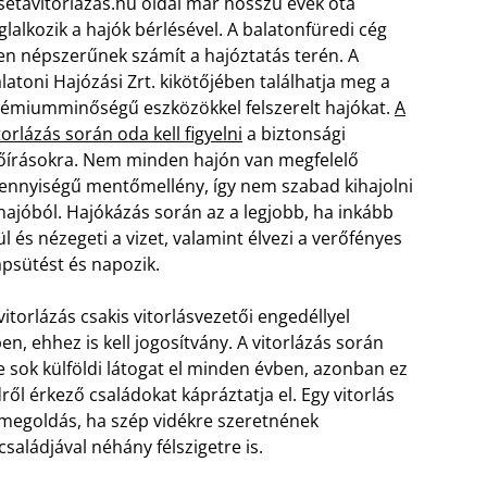
setavitorlazas.hu oldal már hosszú évek óta
glalkozik a hajók bérlésével. A balatonfüredi cég
en népszerűnek számít a hajóztatás terén. A
latoni Hajózási Zrt. kikötőjében találhatja meg a
émiumminőségű eszközökkel felszerelt hajókat.
A
torlázás során oda kell figyelni
a biztonsági
őírásokra. Nem minden hajón van megfelelő
nnyiségű mentőmellény, így nem szabad kihajolni
hajóból. Hajókázás során az a legjobb, ha inkább
ül és nézegeti a vizet, valamint élvezi a verőfényes
psütést és napozik.
vitorlázás csakis vitorlásvezetői engedéllyel
, ehhez is kell jogosítvány. A vitorlázás során
e sok külföldi látogat el minden évben, azonban ez
ől érkező családokat kápráztatja el. Egy vitorlás
 megoldás, ha szép vidékre szeretnének
saládjával néhány félszigetre is.