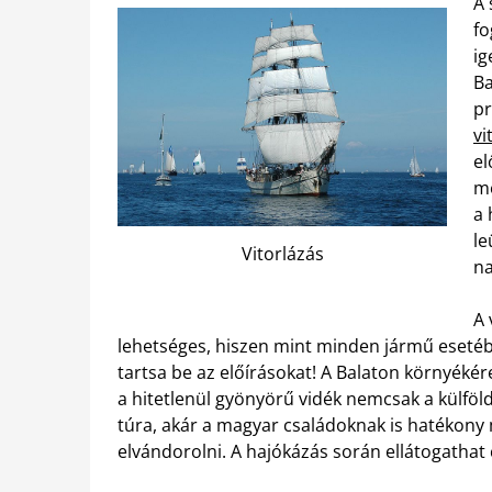
A 
fo
ig
Ba
pr
vi
el
me
a 
le
Vitorlázás
na
A 
lehetséges, hiszen mint minden jármű esetében
tartsa be az előírásokat! A Balaton környékér
a hitetlenül gyönyörű vidék nemcsak a külföldr
túra, akár a magyar családoknak is hatékony
elvándorolni. A hajókázás során ellátogathat c