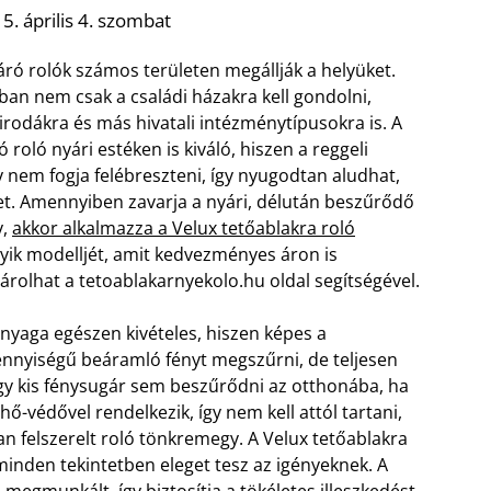
5. április 4. szombat
áró rolók számos területen megállják a helyüket.
ban nem csak a családi házakra kell gondolni,
rodákra és más hivatali intézménytípusokra is. A
 roló nyári estéken is kiváló, hiszen a reggeli
 nem fogja felébreszteni, így nyugodtan aludhat,
t. Amennyiben zavarja a nyári, délután beszűrődő
y,
akkor alkalmazza a Velux tetőablakra roló
yik modelljét, amit kedvezményes áron is
rolhat a tetoablakarnyekolo.hu oldal segítségével.
anyaga egészen kivételes, hiszen képes a
nyiségű beáramló fényt megszűrni, de teljesen
 egy kis fénysugár sem beszűrődni az otthonába, ha
ő-védővel rendelkezik, így nem kell attól tartani,
 felszerelt roló tönkremegy. A Velux tetőablakra
inden tekintetben eleget tesz az igényeknek. A
megmunkált, így biztosítja a tökéletes illeszkedést.