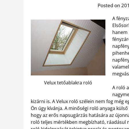
Posted on 201
A fényz
Elsősor
hanem i
fényzáró
napfény
pihenhe
napfén
valamel
megvásá
Velux tetőablakra roló
A roló 
nagymen
kizárni is. A Velux roló szélein nem fog még
Ön úgy kívánja. A minőségi roló anyaga külső h
hogy az erős napsugárzás hatására az újonnan
roló teljes mértékben megbízható, ráadásul m
roló kidolgozását tekintve precíz és pontosan 