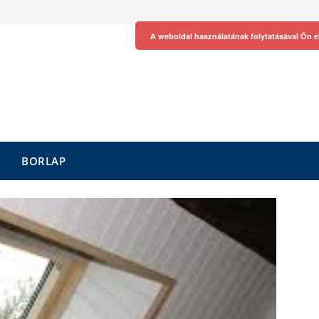
A weboldal használatának folytatásával Ön e
BORLAP