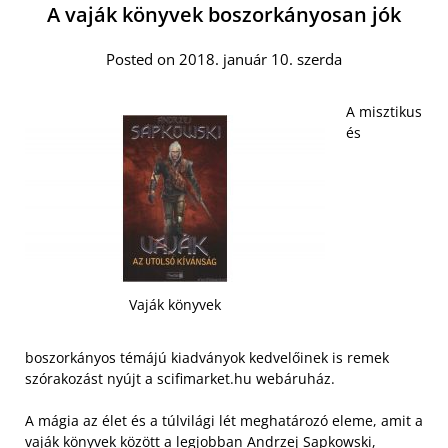
A vaják könyvek boszorkányosan jók
Posted on 2018. január 10. szerda
A misztikus
és
Vaják könyvek
boszorkányos témájú kiadványok kedvelőinek is remek
szórakozást nyújt a scifimarket.hu webáruház.
A mágia az élet és a túlvilági lét meghatározó eleme, amit a
vaják könyvek között a legjobban
Andrzej Sapkowski,