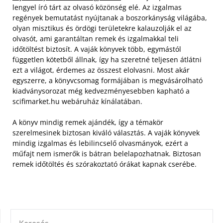
lengyel író tárt az olvasó közönség elé. Az izgalmas
regények bemutatást nyújtanak a boszorkányság világába,
olyan misztikus és ördögi területekre kalauzolják el az
olvasót, ami garantáltan remek és izgalmakkal teli
időtöltést biztosít.
A vaják könyvek több, egymástól
független kötetből állnak, így ha szeretné teljesen átlátni
ezt a világot, érdemes az összest elolvasni. Most akár
egyszerre, a könyvcsomag formájában is megvásárolható
kiadványsorozat még kedvezményesebben kapható a
scifimarket.hu webáruház kínálatában.
A könyv mindig remek ajándék, így a témakör
szerelmesinek biztosan kiváló választás. A vaják könyvek
mindig izgalmas és lebilincselő olvasmányok, ezért a
műfajt nem ismerők is bátran belelapozhatnak. Biztosan
remek időtöltés és szórakoztató órákat kapnak cserébe.
KERESÉS: