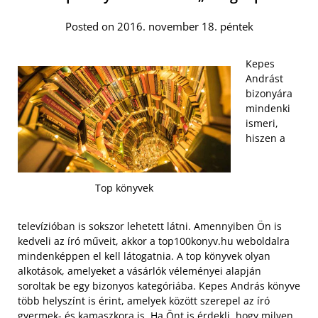
Posted on 2016. november 18. péntek
Kepes
Andrást
bizonyára
mindenki
ismeri,
hiszen a
Top könyvek
televízióban is sokszor lehetett látni. Amennyiben Ön is
kedveli az író műveit, akkor a top100konyv.hu weboldalra
mindenképpen el kell látogatnia. A top könyvek olyan
alkotások, amelyeket a vásárlók véleményei alapján
soroltak be egy bizonyos kategóriába. Kepes András könyve
több helyszínt is érint, amelyek között szerepel az író
gyermek- és kamaszkora is. Ha Önt is érdekli, hogy milyen