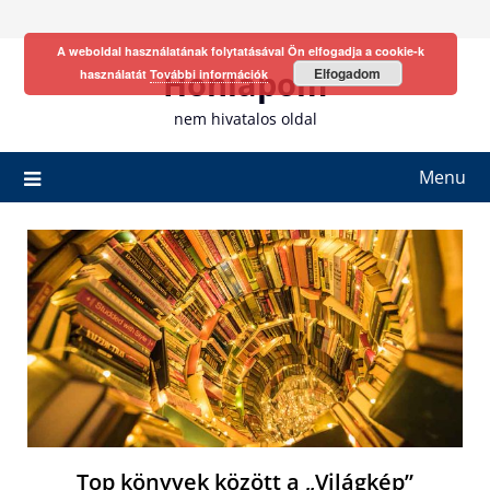
Skip
to
A weboldal használatának folytatásával Ön elfogadja a cookie-k
content
Honlapom
Elfogadom
használatát
További információk
nem hivatalos oldal
Menu
Top könyvek között a „Világkép”