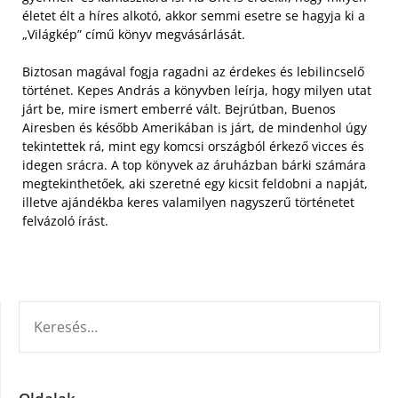
életet élt a híres alkotó, akkor semmi esetre se hagyja ki a
„Világkép” című könyv megvásárlását.
Biztosan magával fogja ragadni az érdekes és lebilincselő
történet. Kepes András a könyvben leírja, hogy milyen utat
járt be, mire ismert emberré vált. Bejrútban, Buenos
Airesben és később Amerikában is járt, de mindenhol úgy
tekintettek rá, mint egy komcsi országból érkező vicces és
idegen srácra. A top könyvek az áruházban bárki számára
megtekinthetőek, aki szeretné egy kicsit feldobni a napját,
illetve ajándékba keres valamilyen nagyszerű történetet
felvázoló írást.
KERESÉS: