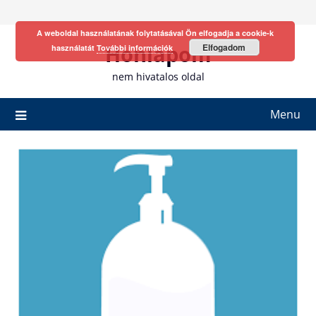
Skip
to
A weboldal használatának folytatásával Ön elfogadja a cookie-k
content
Honlapom
Elfogadom
használatát
További információk
nem hivatalos oldal
Menu