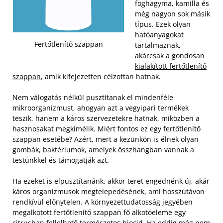
foghagyma, kamilla és
még nagyon sok másik
típus. Ezek olyan
hatóanyagokat
Fertőtlenítő szappan
tartalmaznak,
akárcsak a
gondosan
kialakított fertőtlenítő
szappan
, amik kifejezetten célzottan hatnak.
Nem válogatás nélkül pusztítanak el mindenféle
mikroorganizmust, ahogyan azt a vegyipari termékek
teszik, hanem a káros szervezetekre hatnak, miközben a
hasznosakat megkímélik. Miért fontos ez egy fertőtlenítő
szappan esetébe? Azért, mert a kezünkön is élnek olyan
gombák, baktériumok, amelyek összhangban vannak a
testünkkel és támogatják azt.
Ha ezeket is elpusztítanánk, akkor teret engednénk új, akár
káros organizmusok megtelepedésének, ami hosszútávon
rendkívül előnytelen. A környezettudatosság jegyében
megalkotott fertőtlenítő szappan fő alkotóeleme egy
citrusban fellelhető természetes biocid. Ha eddig még nem