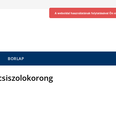
A weboldal használatának folytatásával Ön e
BORLAP
csiszolokorong