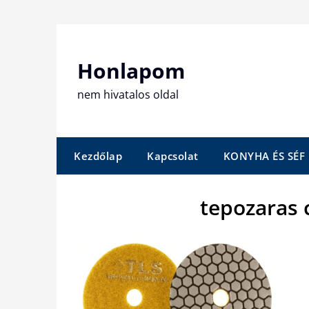
Skip
to
content
Honlapom
nem hivatalos oldal
Kezdőlap
Kapcsolat
KONYHA ÉS SÉF
tepozaras 