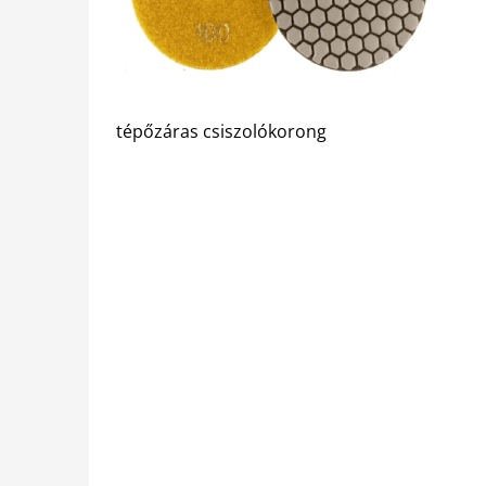
tépőzáras csiszolókorong