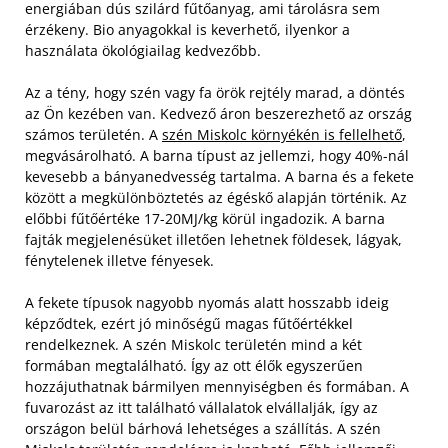
energiában dús szilárd fűtőanyag, ami tárolásra sem
érzékeny. Bio anyagokkal is keverhető, ilyenkor a
használata ökológiailag kedvezőbb.
Az a tény, hogy szén vagy fa örök rejtély marad, a döntés
az Ön kezében van.
Kedvező áron beszerezhető az ország
számos területén. A
szén Miskolc környékén is fellelhető
,
megvásárolható. A barna típust az jellemzi, hogy 40%-nál
kevesebb a bányanedvesség tartalma. A barna és a fekete
között a megkülönböztetés az égéskő alapján történik. Az
előbbi fűtőértéke 17-20MJ/kg körül ingadozik. A barna
fajták megjelenésüket illetően lehetnek földesek, lágyak,
fénytelenek illetve fényesek.
A fekete típusok nagyobb nyomás alatt hosszabb ideig
képződtek, ezért jó minőségű magas fűtőértékkel
rendelkeznek. A szén Miskolc területén mind a két
formában megtalálható. Így az ott élők egyszerűen
hozzájuthatnak bármilyen mennyiségben és formában. A
fuvarozást az itt található vállalatok elvállalják, így az
országon belül bárhová lehetséges a szállítás. A szén