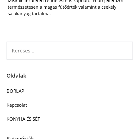
Miskolc területén rendelésre is kapható. Főbb jellemzői
természetesen a magas fűtőérték valamint a csekély
salakanyag tartalma.
KERESÉS:
Oldalak
BORLAP
Kapcsolat
KONYHA ÉS SÉF
Kategóriák