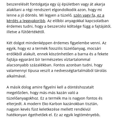
beszerelését fontolgatja egy új épületben vagy át akarja
alakítani a régi rendszert elgondolkodik azon, hogy mi
lenne a jó döntés. Mi legyen a tüzelő,
szén vagy fa, ez a
kérdés a leggyakoribb
. Az előbbi anyagokkal kapcsolatban
érdemes tudni, hogy a beszerzési költsége függ a fajtájától,
illetve a fűtőértékétől.
Két dolgot mindenképpen érdemes figyelembe venni.
Az
egyik, hogy ez a termék fosszilis tüzelőanyag, mocsári
erdőkből alakult, ennek köszönhetően a barna és a fekete
fajtája egyaránt bír természetes víztartalommal
alacsonyabb százalékban. Fontos azonban tudni, hogy
valamennyi típusa veszít a nedvességtartalmából tárolás
alkalmával.
A másik dolog amire figyelni kell a döntéshozatalt
megelőzően, hogy más-más kazán való a
tüzelőanyagokhoz. Ez a termék ma is nagyon fontos és
elterjedt. A modern Eko Karbon kazánokban tisztán,
nagyon kevés füst keletkezése mellett rendkívül
hatékonyan égethetőek el. Ez az egyik legtöményebb,