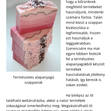
hogy a bőrünknek
megfelelő termékeket
használjunk, mindenki
számára fontos. Talán
mind közül a szappan
kiválasztása a
legfontosabb, hiszen
ezt használjuk a
leggyakrabban.
Szerencsére ma már
egyre többen fedezik
fel a természetes
alapanyagokból készült
termékek
használatának jótékony
Természetes alapanyagú
hatását, így keresik is
szappanok
sokan ezeket.
Ha belépsz az itt
található webáruházba, akkor a natúr termékek
sokaságával ismerkedhetsz meg.
Megvásárolható itt
szappan mindenféle bőrtípusra, mint például aknés,