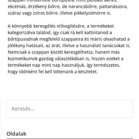
ekcémás, érzékeny bőrre, de narancsbőrre, pattanásosra,
száraz vagy zsíros bőrre, illetve pikkelysömörre is.
A könnyebb keresgélés elősegítésére, a termékeket
kategorizálva találod, így csak rá kell kattintanod a
bőrtípusodnak megfelelő szappanra és máris olvashatod a
jótékony hatásait, az árát, illetve a használati tanácsokat is.
Nemcsak a szappan között keresgélhetsz, hanem más
kozmetikumok gazdag választékában is, hiszen ezeket a
termékeket nap mint nap használjuk, így természetes,
hogy időnként fel kell töltenünk a készletet.
KERESÉS:
Oldalak