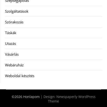
Szépségápolás
Szolgáltatások
Szórakozás
Táskák
Utazás
Vásárlás
Webáruház
Weboldal készítés
©2026 Honlapom
| Design:
Newspaperly WordPress
Theme