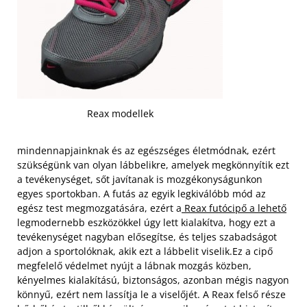
Reax modellek
mindennapjainknak és az egészséges életmódnak, ezért
szükségünk van olyan lábbelikre, amelyek megkönnyítik ezt
a tevékenységet, sőt javítanak is mozgékonyságunkon
egyes sportokban. A futás az egyik legkiválóbb mód az
egész test megmozgatására, ezért a
Reax futócipő a lehető
legmodernebb eszközökkel úgy lett kialakítva, hogy ezt a
tevékenységet nagyban elősegítse, és teljes szabadságot
adjon a sportolóknak, akik ezt a lábbelit viselik.
Ez a cipő
megfelelő védelmet nyújt a lábnak mozgás közben,
kényelmes kialakítású, biztonságos, azonban mégis nagyon
könnyű, ezért nem lassítja le a viselőjét. A Reax felső része