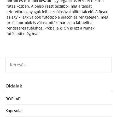
bőrből és textilből készült, így organikus érzetet biztosít
futás közben. A belső részt textilből, míg a talpát
szintetikus anyagok felhasználásával állították elő. A Reax
az egyik legkiválóbb futócipő a piacon és rengetegen, még
profi sportolók is választották már ezt a lábbelit a
rendszeres futáshoz. Próbálja ki Ön is ezt a remek
futócipőt még ma!
KERESÉS:
Oldalak
BORLAP
Kapcsolat