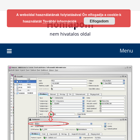
Skip
to
A weboldal használatának folytatásával Ön elfogadja a cookie-k
content
Honlapom
Elfogadom
használatát
További információk
nem hivatalos oldal
Menu