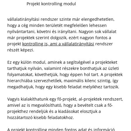
Projekt kontrolling modul
vállalatirányítási rendszer szinte már elengedhetetlen,
hogy a cég minden területét megfelelően lehessen
nyilvántartani, követni és irányítani. Nagyon sok vállalat
már projektek szerint dolgozik, ezért nagyon fontos a
projekt
kontrolling is, ami a vállalatirányítási
rendszer
részét képezi.
Ez egy külön modul, aminek a segítségével a projekteket
tarthatjuk nyilván, valamint részekre bonthatjuk az üzleti
folyamatokat, követhetjük, hogy éppen hol tart. A projektek
hierarchiába szervezhetőek, maximális kilenc szintig, így
megadhatjuk, hogy egy kisebb feladat melyikhez tartozik.
Vagyis kialakíthatunk egy fő-projekt, al-projektek rendszert,
amivel az is megvalósítható, hogy a bevételt csak a fő-
projekthez rendeljük és a kiadásokat elosztjuk a
hozzátartozó kisebb feladatokhoz.
A projekt kontrolling minden fontos adat és információ