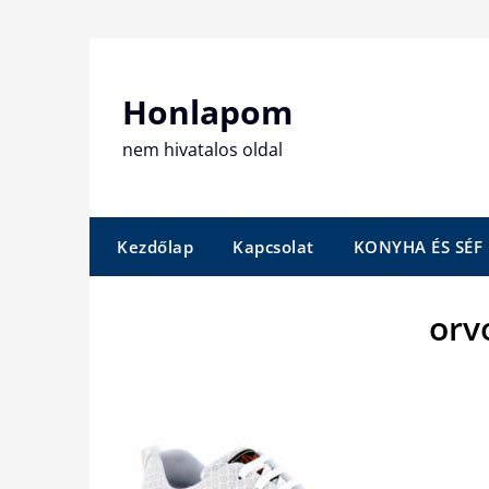
Skip
to
content
Honlapom
nem hivatalos oldal
Kezdőlap
Kapcsolat
KONYHA ÉS SÉF
orv