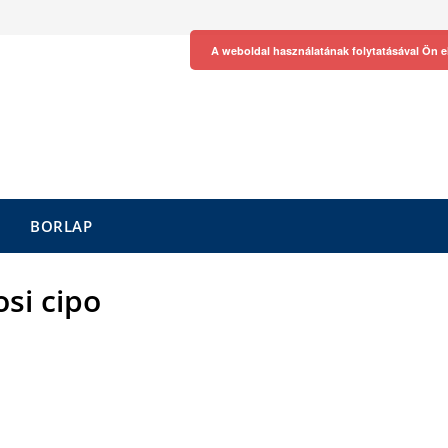
A weboldal használatának folytatásával Ön e
BORLAP
osi cipo