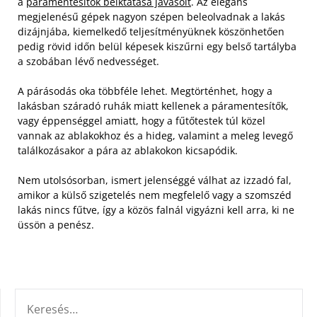
a
páramentesítők beiktatása javasolt
. Az elegáns
megjelenésű gépek nagyon szépen beleolvadnak a lakás
dizájnjába, kiemelkedő teljesítményüknek köszönhetően
pedig rövid időn belül képesek kiszűrni egy belső tartályba
a szobában lévő nedvességet.
A párásodás oka többféle lehet. Megtörténhet, hogy a
lakásban száradó ruhák miatt kellenek a páramentesítők,
vagy éppenséggel amiatt, hogy a fűtőtestek túl közel
vannak az ablakokhoz és a hideg, valamint a meleg levegő
találkozásakor a pára az ablakokon kicsapódik.
Nem utolsósorban, ismert jelenséggé válhat az izzadó fal,
amikor a külső szigetelés nem megfelelő vagy a szomszéd
lakás nincs fűtve, így a közös falnál vigyázni kell arra, ki ne
üssön a penész.
KERESÉS: