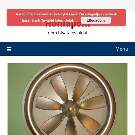
Skip
to
A weboldal használatának folytatásával Ön elfogadja a cookie-k
content
Honlapom
Elfogadom
használatát
További információk
nem hivatalos oldal
Menu