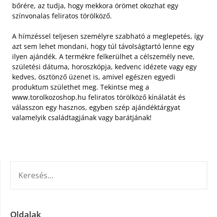
bőrére, az tudja, hogy mekkora örömet okozhat egy
színvonalas feliratos törölköző.
A hímzéssel teljesen személyre szabható a meglepetés, így
azt sem lehet mondani, hogy túl távolságtartó lenne egy
ilyen ajándék. A termékre felkerülhet a célszemély neve,
születési dátuma, horoszkópja, kedvenc idézete vagy egy
kedves, ösztönző üzenet is, amivel egészen egyedi
produktum születhet meg. Tekintse meg a
www.torolkozoshop.hu feliratos törölköző kínálatát és
válasszon egy hasznos, egyben szép ajándéktárgyat
valamelyik családtagjának vagy barátjának!
KERESÉS:
Oldalak