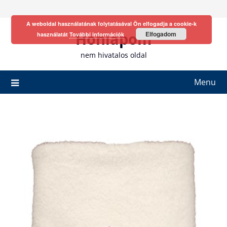
Skip
to
A weboldal használatának folytatásával Ön elfogadja a cookie-k
content
Honlapom
Elfogadom
használatát
További információk
nem hivatalos oldal
Menu