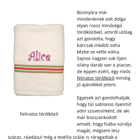
Bizonyára már
mindenkinek volt dolga
olyan rossz minőségű
törölközővel, amiről utólag
azt gondolta, hogy
bárcsak inkább soha
kézbe se vette volna.
Sajnos nagyon sok ilyen
silány darab van a piacon,
de éppen ezért, egy nívós
feliratos törölköző
mindig
jó ajándékot jelent.
Egyesek azt gondolhatják,
hogy túl sablonos ilyesmit
adni szuvenírként, de aki
Feliratos törölköző
már bosszankodott
amiatt, hogy hiába súrolja
magát, mégsem lesz
száraz, ráadásul még a textília szálai is ráragadtak a