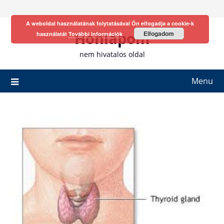
Skip
to
A weboldal használatának folytatásával Ön elfogadja a cookie-k
content
Honlapom
Elfogadom
használatát
További információk
nem hivatalos oldal
Menu