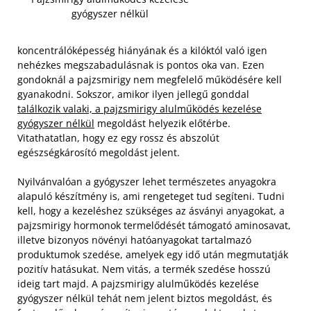
gyógyszer nélkül
koncentrálóképesség hiányának és a kilóktól való igen
nehézkes megszabadulásnak is pontos oka van. Ezen
gondoknál a pajzsmirigy nem megfelelő működésére kell
gyanakodni. Sokszor, amikor ilyen jellegű gonddal
találkozik valaki, a pajzsmirigy alulműködés kezelése
gyógyszer nélkül
megoldást helyezik előtérbe.
Vitathatatlan, hogy ez egy rossz és abszolút
egészségkárosító megoldást jelent.
Nyilvánvalóan a gyógyszer lehet természetes anyagokra
alapuló készítmény is, ami rengeteget tud segíteni. Tudni
kell, hogy a kezeléshez szükséges az ásványi anyagokat, a
pajzsmirigy hormonok termelődését támogató aminosavat,
illetve bizonyos növényi hatóanyagokat tartalmazó
produktumok szedése, amelyek egy idő után megmutatják
pozitív hatásukat. Nem vitás, a termék szedése hosszú
ideig tart majd. A pajzsmirigy alulműködés kezelése
gyógyszer nélkül tehát nem jelent biztos megoldást, és