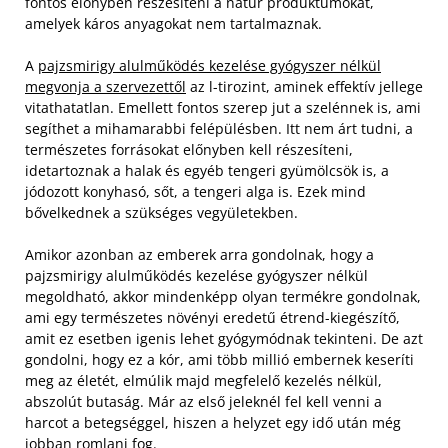
fontos előnyben részesíteni a natúr produktumokat,
amelyek káros anyagokat nem tartalmaznak.
A
pajzsmirigy alulműködés kezelése gyógyszer nélkül
megvonja a szervezettől
az l-tirozint, aminek effektív jellege
vitathatatlan. Emellett fontos szerep jut a szelénnek is, ami
segíthet a mihamarabbi felépülésben. Itt nem árt tudni, a
természetes forrásokat előnyben kell részesíteni,
idetartoznak a halak és egyéb tengeri gyümölcsök is, a
jódozott konyhasó, sőt, a tengeri alga is. Ezek mind
bővelkednek a szükséges vegyületekben.
Amikor azonban az emberek arra gondolnak, hogy a
pajzsmirigy alulműködés kezelése gyógyszer nélkül
megoldható, akkor mindenképp olyan termékre gondolnak,
ami egy természetes növényi eredetű étrend-kiegészítő,
amit ez esetben igenis lehet gyógymódnak tekinteni. De azt
gondolni, hogy ez a kór, ami több millió embernek keseríti
meg az életét, elmúlik majd megfelelő kezelés nélkül,
abszolút butaság. Már az első jeleknél fel kell venni a
harcot a betegséggel, hiszen a helyzet egy idő után még
jobban romlani fog.