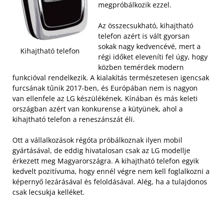
megpróbálkozik ezzel.
Az összecsukható, kihajtható
telefon azért is vált gyorsan
sokak nagy kedvencévé, mert a
Kihajtható telefon
régi időket eleveníti fel úgy, hogy
közben temérdek modern
funkcióval rendelkezik. A kialakítás természetesen igencsak
furcsának tűnik 2017-ben, és Európában nem is nagyon
van ellenfele az LG készülékének. Kínában és más keleti
országban azért van konkurense a kütyünek, ahol a
kihajtható telefon a reneszánszát éli.
Ott a vállalkozások régóta próbálkoznak ilyen mobil
gyártásával, de eddig hivatalosan csak az LG modellje
érkezett meg Magyarországra. A kihajtható telefon egyik
kedvelt pozitívuma, hogy ennél végre nem kell foglalkozni a
képernyő lezárásával és feloldásával. Alég, ha a tulajdonos
csak lecsukja kelléket.