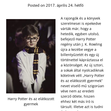
Posted on 2017. április 24. hétfő
A rajongók és a könyvek
szerelmesei is epekedve
várták már, hogy a
hetedik, egyben utolsó,
befejező Harry Potter
regény után J. K. Rowling
újra a kezébe vegye a
billentyűzetét és egy új
történettel kápráztassa el
a közönséget. Az új sztori,
a sokak által nyolcadiknak
kötetnek vélt „Harry Potter
és az elátkozott gyermek”
nevet viselő mű szigorúan
véve nem az eredeti
szerző ötlete, hiszen
Harry Potter és az elátkozott
ehhez két más író is
gyermek
társult. Illetve azt is tudni