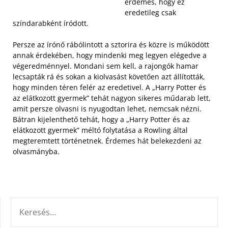
érdemes, hogy ez
eredetileg csak
színdarabként íródott.
Persze az írónő rábólintott a sztorira és közre is működött
annak érdekében, hogy mindenki meg legyen elégedve a
végeredménnyel. Mondani sem kell, a rajongók hamar
lecsapták rá és sokan a kiolvasást követően azt állították,
hogy minden téren felér az eredetivel. A „Harry Potter és
az elátkozott gyermek” tehát nagyon sikeres műdarab lett,
amit persze olvasni is nyugodtan lehet, nemcsak nézni.
Bátran kijelenthető tehát, hogy a „Harry Potter és az
elátkozott gyermek” méltó folytatása a Rowling által
megteremtett történetnek. Érdemes hát belekezdeni az
olvasmányba.
KERESÉS: