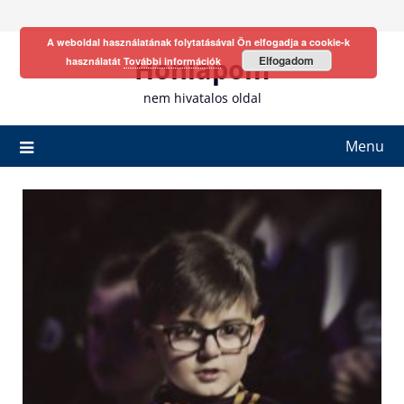
Skip
to
A weboldal használatának folytatásával Ön elfogadja a cookie-k
content
Honlapom
Elfogadom
használatát
További információk
nem hivatalos oldal
Menu