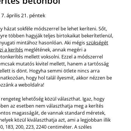
rítés betonból
7. április 21. péntek
y házat sokféle módszerrel be lehet keríteni. Sőt,
yre többen hagyják teljes birtokaikat bekerítetlenül,
nyugati mintához hasonlóan. Aki mégis
szükségét
zi a kerítés
meglétének, annak megéri a
tonkerítés mellett voksolni. Ezzel a módszerrel
mcsak mutatós kivitel mellett, hanem a tartósság
llett is dönt. Hogyha semmi ötlete nincs arra
natkozóan, hogy hol talál ilyesmit, akkor nézzen be
zzánk a weboldalra!
t rengeteg lehetőség közül választhat. Igaz, hogy
ben az esetben nem választhatja meg a kerítés
ntos magasságát, de vannak standard méretek,
elyek közül kiválaszthatja azt, ami a legjobban illik
, 183, 200, 223, 2240 centiméter. A széles