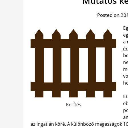
Mutatós ke
Posted on 201
Eg
eg
a 
ér
be
ne
me
vo
ho
It
eb
Kerítés
po
am
az ingatlan köré. A különböző magasságok 160