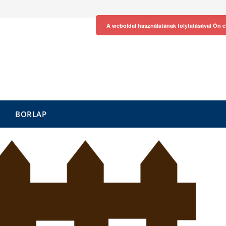
A weboldal használatának folytatásával Ön e
BORLAP