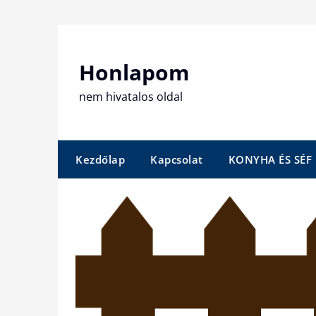
Skip
to
content
Honlapom
nem hivatalos oldal
Kezdőlap
Kapcsolat
KONYHA ÉS SÉF