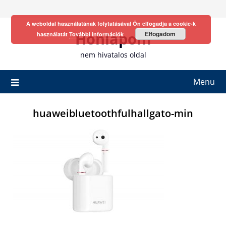
Skip
to
A weboldal használatának folytatásával Ön elfogadja a cookie-k
content
Honlapom
Elfogadom
használatát
További információk
nem hivatalos oldal
Menu
huaweibluetoothfulhallgato-min