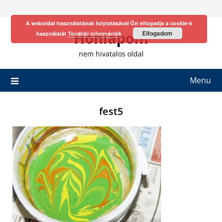
Skip
to
A weboldal használatának folytatásával Ön elfogadja a cookie-k
content
Honlapom
Elfogadom
használatát
További információk
nem hivatalos oldal
Menu
fest5