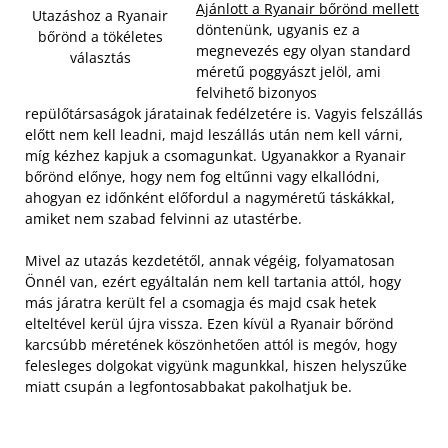
Ajánlott a Ryanair bőrönd mellett
Utazáshoz a Ryanair
döntenünk, ugyanis ez a
bőrönd a tökéletes
megnevezés egy olyan standard
választás
méretű poggyászt jelöl, ami
felvihető bizonyos
repülőtársaságok járatainak fedélzetére is. Vagyis felszállás
előtt nem kell leadni, majd leszállás után nem kell várni,
míg kézhez kapjuk a csomagunkat.
Ugyanakkor a Ryanair
bőrönd előnye, hogy nem fog eltűnni vagy elkallódni,
ahogyan ez időnként előfordul a nagyméretű táskákkal,
amiket nem szabad felvinni az utastérbe.
Mivel az utazás kezdetétől, annak végéig, folyamatosan
Önnél van, ezért egyáltalán nem kell tartania attól, hogy
más járatra került fel a csomagja és majd csak hetek
elteltével kerül újra vissza. Ezen kívül a Ryanair bőrönd
karcsúbb méretének köszönhetően attól is megóv, hogy
felesleges dolgokat vigyünk magunkkal, hiszen helyszűke
miatt csupán a legfontosabbakat pakolhatjuk be.