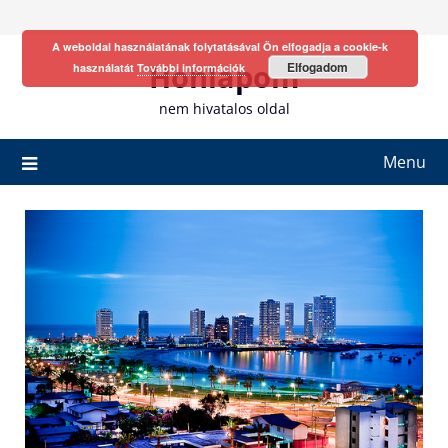
Skip
to
A weboldal használatának folytatásával Ön elfogadja a cookie-k
content
Honlapom
Elfogadom
használatát
További információk
nem hivatalos oldal
Menu