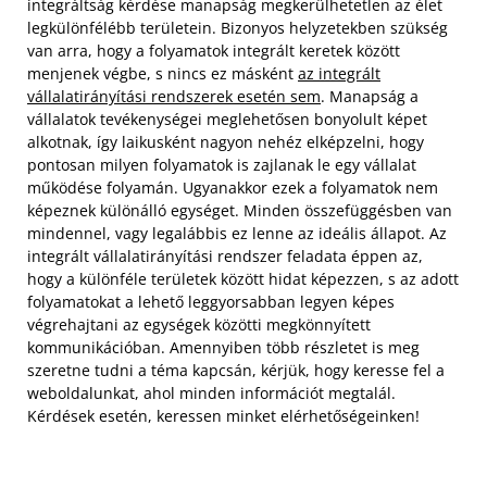
integráltság kérdése manapság megkerülhetetlen az élet
legkülönfélébb területein. Bizonyos helyzetekben szükség
van arra, hogy a folyamatok integrált keretek között
menjenek végbe, s nincs ez másként
az integrált
vállalatirányítási rendszerek esetén sem
. Manapság a
vállalatok tevékenységei meglehetősen bonyolult képet
alkotnak, így laikusként nagyon nehéz elképzelni, hogy
pontosan milyen folyamatok is zajlanak le egy vállalat
működése folyamán.
Ugyanakkor ezek a folyamatok nem
képeznek különálló egységet. Minden összefüggésben van
mindennel, vagy legalábbis ez lenne az ideális állapot. Az
integrált vállalatirányítási rendszer feladata éppen az,
hogy a különféle területek között hidat képezzen, s az adott
folyamatokat a lehető leggyorsabban legyen képes
végrehajtani az egységek közötti megkönnyített
kommunikációban. Amennyiben több részletet is meg
szeretne tudni a téma kapcsán, kérjük, hogy keresse fel a
weboldalunkat, ahol minden információt megtalál.
Kérdések esetén, keressen minket elérhetőségeinken!