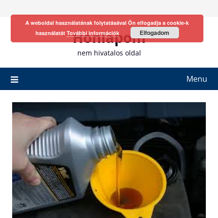
Skip
to
A weboldal használatának folytatásával Ön elfogadja a cookie-k
content
Honlapom
Elfogadom
használatát
További információk
nem hivatalos oldal
Menu