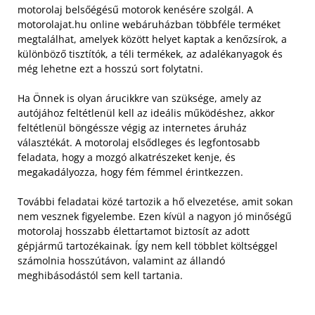
motorolaj belsőégésű motorok kenésére szolgál. A
motorolajat.hu online webáruházban többféle terméket
megtalálhat, amelyek között helyet kaptak a kenőzsírok, a
különböző tisztítók, a téli termékek, az adalékanyagok és
még lehetne ezt a hosszú sort folytatni.
Ha Önnek is olyan árucikkre van szüksége, amely az
autójához feltétlenül kell az ideális működéshez, akkor
feltétlenül böngéssze végig az internetes áruház
választékát. A motorolaj elsődleges és legfontosabb
feladata, hogy a mozgó alkatrészeket kenje, és
megakadályozza, hogy fém fémmel érintkezzen.
További feladatai közé tartozik a hő elvezetése, amit sokan
nem vesznek figyelembe. Ezen kívül a nagyon jó minőségű
motorolaj hosszabb élettartamot biztosít az adott
gépjármű tartozékainak. Így nem kell többlet költséggel
számolnia hosszútávon, valamint az állandó
meghibásodástól sem kell tartania.