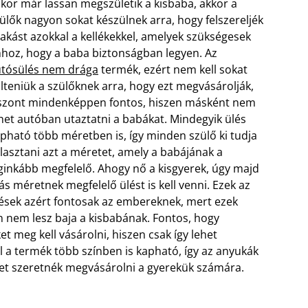
kor már lassan megszületik a kisbaba, akkor a
ülők nagyon sokat készülnek arra, hogy felszereljék
lakást azokkal a kellékekkel, amelyek szükségesek
hoz, hogy a baba biztonságban legyen. Az
tósülés nem drága
termék, ezért nem kell sokat
lteniük a szülőknek arra, hogy ezt megvásárolják,
szont mindenképpen fontos, hiszen másként nem
het autóban utaztatni a babákat. Mindegyik ülés
pható több méretben is, így minden szülő ki tudja
lasztani azt a méretet, amely a babájának a
ginkább megfelelő.
Ahogy nő a kisgyerek, úgy majd
s méretnek megfelelő ülést is kell venni. Ezek az
ések azért fontosak az embereknek, mert ezek
n nem lesz baja a kisbabának. Fontos, hogy
t meg kell vásárolni, hiszen csak így lehet
 a termék több színben is kapható, így az anyukák
ket szeretnék megvásárolni a gyerekük számára.