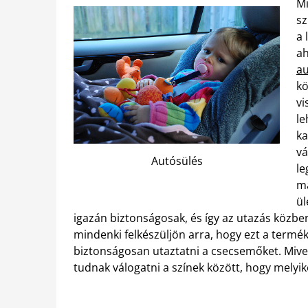
Mi
sz
a 
ah
au
kö
vi
le
ka
vá
Autósülés
le
má
ül
igazán biztonságosak, és így az utazás közbe
mindenki felkészüljön arra, hogy ezt a terméke
biztonságosan utaztatni a csecsemőket. Mivel
tudnak válogatni a színek között, hogy melyi