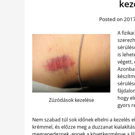
kez
Posted on 2017
A fizik
szerezh
sérülés
is lehe
végett,
Azonba
készítm
sérülés
fájdalom
hogy el
Zúzódások kezelése
gyors r
Nem szabad túl sok időnek eltelni a kezelés e
krémmel, és előzze meg a duzzanat kialakítás
megrepedeznek, ennek a következménye a lila f