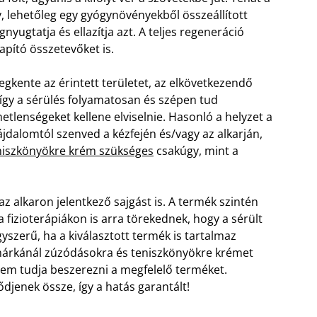
, lehetőleg egy gyógynövényekből összeállított
nyugtatja és ellazítja azt. A teljes regeneráció
pító összetevőket is.
gkente az érintett területet, az elkövetkezendő
így a sérülés folyamatosan és szépen tud
metlenségeket kellene elviselnie. Hasonló a helyzet a
dalomtól szenved a kézfején és/vagy az alkarján,
eniszkönyökre krém szükséges
csakúgy, mint a
az alkaron jelentkező sajgást is. A termék szintén
 a fizioterápiákon is arra törekednek, hogy a sérült
yszerű, ha a kiválasztott termék is tartalmaz
márkánál zúzódásokra és teniszkönyökre krémet
 nem tudja beszerezni a megfelelő terméket.
jenek össze, így a hatás garantált!