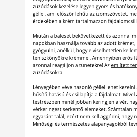
zúzódások kezelése legyen gyors és hatékony
géllel, ami először lehűti az izomszövetet, meg
érdekében a krém tartalmazzon fájdalomcsilla
Miután a baleset bekövetkezett és azonnal me
napokban használja tovább az adott krémet, 
gyógyulni, anélkül, hogy elviselhetetlen kelle
teniszkönyökre krémmel. Amennyiben erős fáj
azonnal reagáljon a tünetekre! Az
említett t
zúzódásokra.
Lényegében véve hasonló géllel lehet kezelni 
hűsítő hatású és csillapítja a fájdalmat. Mivel
testrészben minél jobban keringjen a vér, nag
vérkeringést serkentő elemeket. Számtalan 
egyaránt talál, ezért nem kell aggódni, hogy
Minőségi és természetes alapanyagokból tevőd