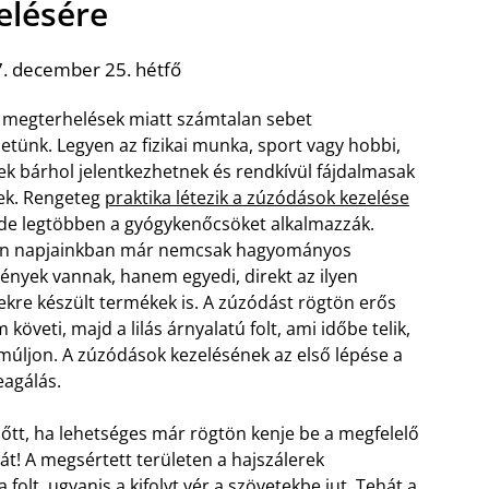
elésére
. december 25. hétfő
ai megterhelések miatt számtalan sebet
etünk. Legyen az fizikai munka, sport vagy hobbi,
ek bárhol jelentkezhetnek és rendkívül fájdalmasak
tek. Rengeteg
praktika létezik a zúzódások kezelése
 de legtöbben a gyógykenőcsöket alkalmazzák.
n napjainkban már nemcsak hagyományos
ények vannak, hanem egyedi, direkt az ilyen
ekre készült termékek is. A zúzódást rögtön erős
 követi, majd a lilás árnyalatú folt, ami időbe telik,
múljon. A zúzódások kezelésének az első lépése a
eagálás.
lőtt, ha lehetséges már rögtön kenje be a megfelelő
át! A megsértett területen a hajszálerek
olt, ugyanis a kifolyt vér a szövetekbe jut. Tehát a