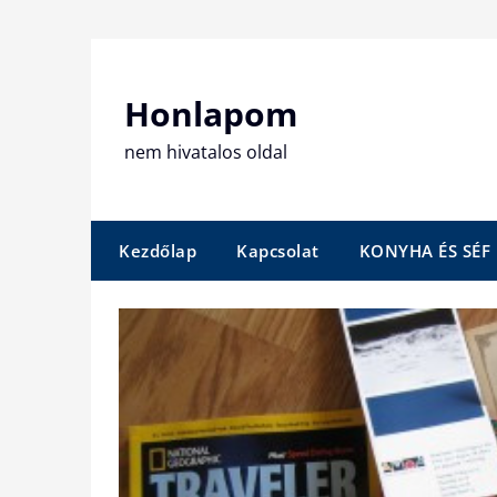
Skip
to
content
Honlapom
nem hivatalos oldal
Kezdőlap
Kapcsolat
KONYHA ÉS SÉF