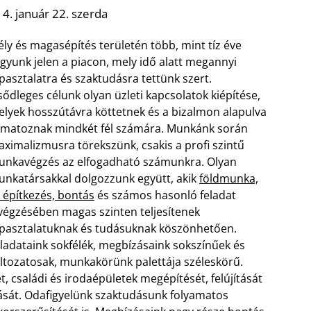
4. január 22. szerda
ly és magasépítés területén több, mint tíz éve
gyunk jelen a piacon, mely idő alatt megannyi
pasztalatra és szaktudásra tettünk szert.
sődleges célunk olyan üzleti kapcsolatok kiépítése,
lyek hosszútávra köttetnek és a bizalmon alapulva
matoznak mindkét fél számára. Munkánk során
ximalizmusra törekszünk, csakis a profi szintű
nkavégzés az elfogadható számunkra. Olyan
nkatársakkal dolgozzunk együtt, akik
földmunka,
 építkezés, bontás
és számos hasonló feladat
végzésében magas szinten teljesítenek
pasztalatuknak és tudásuknak köszönhetően.
ladataink sokfélék, megbízásaink sokszínűek és
ltozatosak, munkakörünk palettája széleskörű.
 családi és irodaépületek megépítését, felújítását
zását. Odafigyelünk szaktudásunk folyamatos