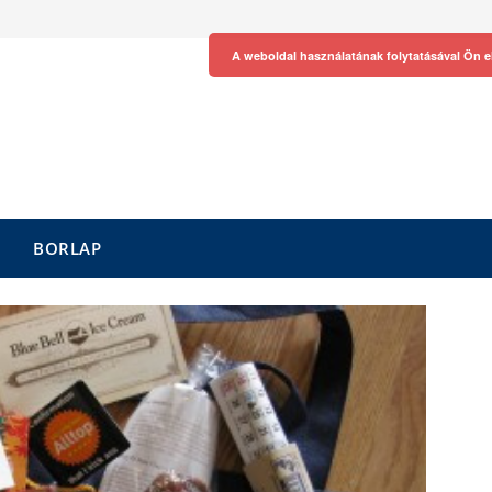
A weboldal használatának folytatásával Ön e
BORLAP