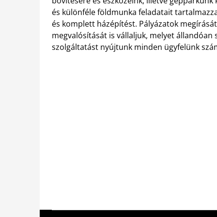
bővítésére és eszközeink, illetve gépparkunk
és különféle földmunka feladatait tartalmazza
és komplett házépítést. Pályázatok megírását,
megvalósítását is vállaljuk, melyet állandóan 
szolgáltatást nyújtunk minden ügyfelünk szám