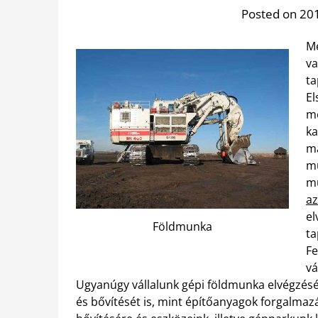
Posted on 201
Mé
va
ta
El
me
ka
ma
mu
mu
az
el
Földmunka
ta
Fe
vá
Ugyanúgy vállalunk gépi földmunka elvégzését,
és bővítését is, mint építőanyagok forgalma