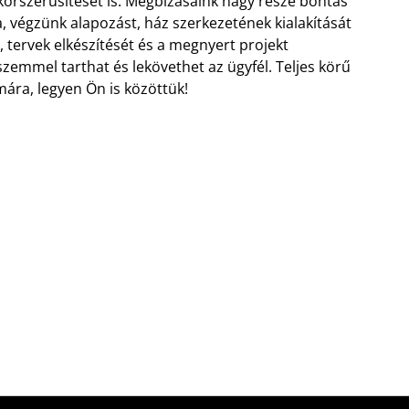
 korszerűsítését is. Megbízásaink nagy része bontás
, végzünk alapozást, ház szerkezetének kialakítását
 tervek elkészítését és a megnyert projekt
szemmel tarthat és lekövethet az ügyfél. Teljes körű
ára, legyen Ön is közöttük!