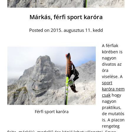
Márkás, férfi sport karóra
Posted on 2015. augusztus 11. kedd
A férfiak
körében is
nagyon
divatos az
óra
viselése. A
sport
karóra nem
csak
hogy
nagyon
praktikus,
Férfi sport karóra
de mutatós
is. A piacon
rengeteg