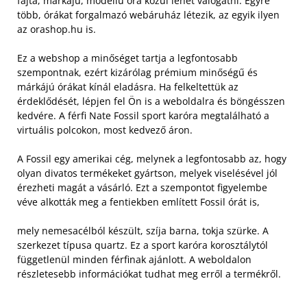
fajta, márkájú, modellű óra közül lehet válogatni. Egyre
több, órákat forgalmazó webáruház létezik, az egyik ilyen
az orashop.hu is.
Ez a webshop a minőséget tartja a legfontosabb
szempontnak, ezért kizárólag prémium minőségű és
márkájú órákat kínál eladásra. Ha felkeltettük az
érdeklődését, lépjen fel Ön is a weboldalra és böngésszen
kedvére. A férfi Nate Fossil sport karóra megtalálható a
virtuális polcokon, most kedvező áron.
A Fossil egy amerikai cég, melynek a legfontosabb az, hogy
olyan divatos termékeket gyártson, melyek viselésével jól
érezheti magát a vásárló. Ezt a szempontot figyelembe
véve alkották meg a fentiekben említett Fossil órát is,
mely nemesacélból készült, szíja barna, tokja szürke. A
szerkezet típusa quartz. Ez a sport karóra korosztálytól
függetlenül minden férfinak ajánlott. A weboldalon
részletesebb információkat tudhat meg erről a termékről.