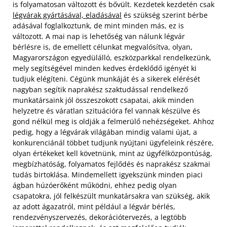
is folyamatosan változott és bővült. Kezdetek kezdetén csak
légvárak gyártásával, eladásával
és szükség szerint bérbe
adásával foglalkoztunk, de mint minden más, ez is
változott. A mai nap is lehetőség van nálunk légvár
bérlésre is, de emellett célunkat megvalósítva, olyan,
Magyarországon egyedülálló, eszközparkkal rendelkezünk,
mely segítségével minden kedves érdeklődő igényét ki
tudjuk elégíteni.
Cégünk munkáját és a sikerek elérését
nagyban segítik naprakész szaktudással rendelkező
munkatársaink jól összeszokott csapatai, akik minden
helyzetre és váratlan szituációra fel vannak készülve és
gond nélkül meg is oldják a felmerülő nehézségeket. Ahhoz
pedig, hogy a légvárak világában mindig valami újat, a
konkurenciánál többet tudjunk nyújtani ügyfeleink részére,
olyan értékeket kell követnünk, mint az ügyfélközpontúság,
megbízhatóság, folyamatos fejlődés és naprakész szakmai
tudás birtoklása. Mindemellett igyekszünk minden piaci
ágban húzóerőként működni, ehhez pedig olyan
csapatokra, jól felkészült munkatársakra van szükség, akik
az adott ágazatról, mint például a légvár bérlés,
rendezvényszervezés, dekorációtervezés, a legtöbb