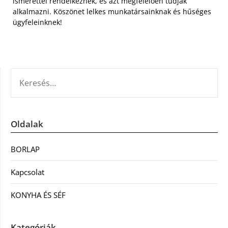
ismerettel rendelkeznek, és azt megfelelően tudják
alkalmazni. Köszönet lelkes munkatársainknak és hűséges
ügyfeleinknek!
KERESÉS:
Oldalak
BORLAP
Kapcsolat
KONYHA ÉS SÉF
Kategóriák