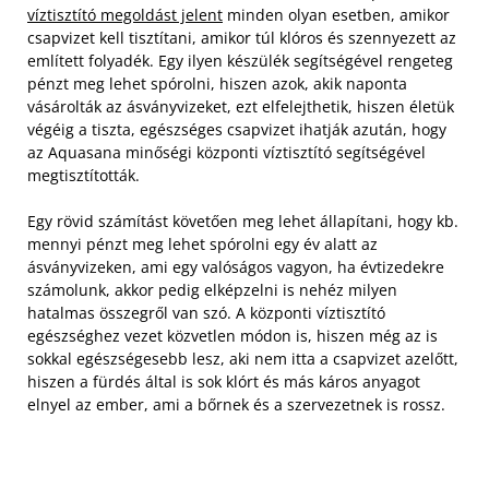
víztisztító megoldást jelent
minden olyan esetben, amikor
csapvizet kell tisztítani, amikor túl klóros és szennyezett az
említett folyadék. Egy ilyen készülék segítségével rengeteg
pénzt meg lehet spórolni, hiszen azok, akik naponta
vásárolták az ásványvizeket, ezt elfelejthetik, hiszen életük
végéig a tiszta, egészséges csapvizet ihatják azután, hogy
az Aquasana minőségi központi víztisztító segítségével
megtisztították.
Egy rövid számítást követően meg lehet állapítani, hogy kb.
mennyi pénzt meg lehet spórolni egy év alatt az
ásványvizeken, ami egy valóságos vagyon, ha évtizedekre
számolunk, akkor pedig elképzelni is nehéz milyen
hatalmas összegről van szó. A központi víztisztító
egészséghez vezet közvetlen módon is, hiszen még az is
sokkal egészségesebb lesz, aki nem itta a csapvizet azelőtt,
hiszen a fürdés által is sok klórt és más káros anyagot
elnyel az ember, ami a bőrnek és a szervezetnek is rossz.