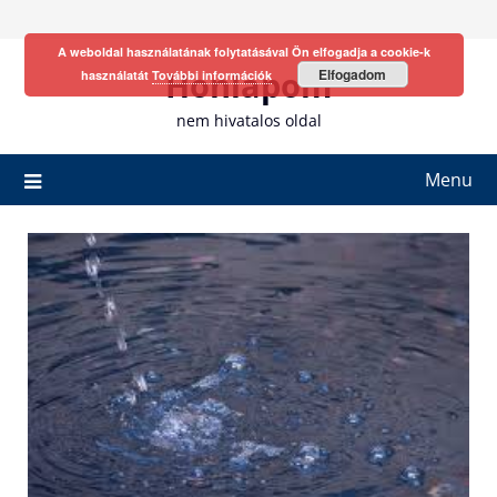
Skip
to
A weboldal használatának folytatásával Ön elfogadja a cookie-k
content
Honlapom
Elfogadom
használatát
További információk
nem hivatalos oldal
Menu