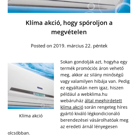
Klíma akció, hogy spóroljon a
megvételen
Posted on 2019. március 22. péntek
Sokan gondolják azt, hogyha egy
termék promóciós áron vehető
meg, akkor az silány minőségű
vagy valamilyen hibája van. Pedig
ez egyáltalán nem igaz, hiszen
például a webklima.hu
webáruház
által meghirdetett
klíma akció
során rengeteg híres
gyártó kiváló légkondicionáló
Klíma akció
berendezései vásárolhatóak meg
az eredeti árnál lényegesen
olcsóbban.