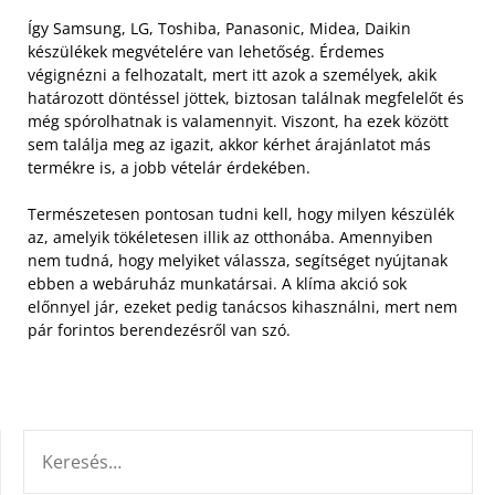
Így Samsung, LG, Toshiba, Panasonic, Midea, Daikin
készülékek megvételére van lehetőség. Érdemes
végignézni a felhozatalt, mert itt azok a személyek, akik
határozott döntéssel jöttek, biztosan találnak megfelelőt és
még spórolhatnak is valamennyit. Viszont, ha ezek között
sem találja meg az igazit, akkor kérhet árajánlatot más
termékre is, a jobb vételár érdekében.
Természetesen pontosan tudni kell, hogy milyen készülék
az, amelyik tökéletesen illik az otthonába. Amennyiben
nem tudná, hogy melyiket válassza, segítséget nyújtanak
ebben a webáruház munkatársai. A klíma akció sok
előnnyel jár, ezeket pedig tanácsos kihasználni, mert nem
pár forintos berendezésről van szó.
KERESÉS: