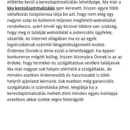
előtérbe kerül a keresőoptimalizálás lehetősége. Ma már a
kkv keresőoptimalizálás
igen keresett, hiszen egyre több
vállalkozás tulajdonosa látja be azt, hogy nem elég egy
nagyon szép és küllemre teljesen megfelelő weboldallal
rendelkezni, azért ennél egy kicsivel többre van szükség,
hogy meg is találják weboldalát a potenciális ügyfelek,
vásárlók. Az internet világában ma ez az egyik
legolcsóbbnak számító látogatottságnövelő eszköz.
Érdemes Önnek is élnie ezzel a lehetőséggel, ha éppen
konkurense mögött kullog, hiszen bizonyára Önnek is az az
érdeke, hogy termékei és szolgáltatásai vevőkre találjanak.
Ma már nagyon sok helyen elérhető a szolgáltatás, de
minden esetben érdemesebb és hasznosabb is több
helyről ajánlatot kérnünk. Sok esetben még garanciális
szolgáltatás is számításba jöhet. Meglátja ha a
keresőoptimalizálás mellett dönt minden egyes honlapja
esetében akkor üzlete végre felvirágzik!