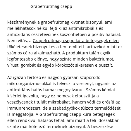
Grapefruitmag csepp
készítménynek a grapefruitmag kivonat bizonyul, ami
mellékhatások nélkül fejti ki az antimikrobiális és
antioxidáns összetevőinek köszönhetően a pozitív hatását.
Nem vitás, a
Grapefruitmag csepp kúra betegségek ellen
tökéletesnek bizonyul és a fent említett tartozékok miatt ez
számos célra alkalmazható. A produktum talán egyik
legfontosabb előnye, hogy szinte minden baktériumot,
vírust, gombát és egyéb kórokozót sikeresen elpusztít.
Az igazán fertőző és nagyon gyorsan szaporodó
mikroorganizmusokkal is felveszi a versenyt, ugyanis az
antioxidáns hatás hamar megnyilvánul. Számos kémiai
kísérlet igazolta, hogy ez nemcsak elpusztítja a
veszélyesnek titulált mikrobákat, hanem védi és erősíti az
immunrendszert, de a szabadgyökök túlzott termelődését
is meggátolja. A Grapefruitmag csepp kúra betegségek
ellen rendkívül hatásos tehát, ami miatt a téli időszakban
szinte már kötelező terméknek bizonyul. A beszerzése