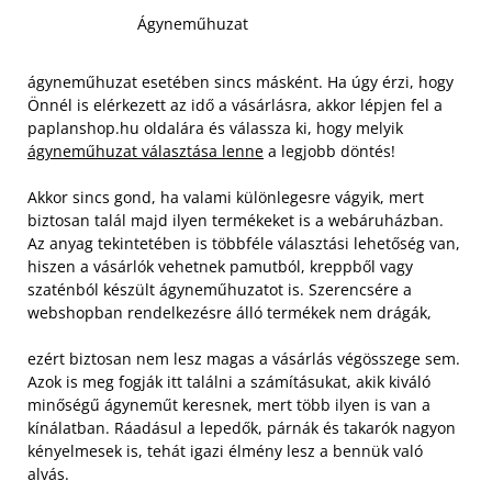
Ágyneműhuzat
ágyneműhuzat esetében sincs másként. Ha úgy érzi, hogy
Önnél is elérkezett az idő a vásárlásra, akkor lépjen fel a
paplanshop.hu oldalára és válassza ki, hogy melyik
ágyneműhuzat választása lenne
a legjobb döntés!
Akkor sincs gond, ha valami különlegesre vágyik, mert
biztosan talál majd ilyen termékeket is a webáruházban.
Az anyag tekintetében is többféle választási lehetőség van,
hiszen a vásárlók vehetnek pamutból, kreppből vagy
szaténból készült ágyneműhuzatot is. Szerencsére a
webshopban rendelkezésre álló termékek nem drágák,
ezért biztosan nem lesz magas a vásárlás végösszege sem.
Azok is meg fogják itt találni a számításukat, akik kiváló
minőségű ágyneműt keresnek, mert több ilyen is van a
kínálatban. Ráadásul a lepedők, párnák és takarók nagyon
kényelmesek is, tehát igazi élmény lesz a bennük való
alvás.