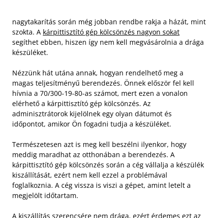
nagytakarítás során még jobban rendbe rakja a házát, mint
szokta. A
kárpittisztító gép kölcsönzés nagyon sokat
segíthet ebben, hiszen így nem kell megvásárolnia a drága
készüléket.
Nézzünk hát utána annak, hogyan rendelhető meg a
magas teljesítményű berendezés. Önnek először fel kell
hívnia a 70/300-19-80-as számot, mert ezen a vonalon
elérhető a kárpittisztító gép kölcsönzés. Az
adminisztrátorok kijelölnek egy olyan dátumot és
időpontot, amikor Ön fogadni tudja a készüléket.
Természetesen azt is meg kell beszélni ilyenkor, hogy
meddig maradhat az otthonában a berendezés. A
kárpittisztító gép kölcsönzés során a cég vállalja a készülék
kiszállítását, ezért nem kell ezzel a problémával
foglalkoznia. A cég vissza is viszi a gépet, amint letelt a
megjelölt időtartam.
A kiszállítás szerencsére nem drága, ezért érdemes ezt az