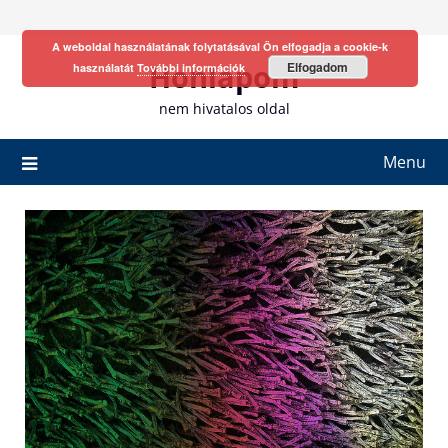
Skip
to
A weboldal használatának folytatásával Ön elfogadja a cookie-k
content
Honlapom
Elfogadom
használatát
További információk
nem hivatalos oldal
Menu