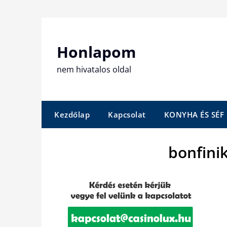
Skip
to
content
Honlapom
nem hivatalos oldal
Kezdőlap
Kapcsolat
KONYHA ÉS SÉF
bonfini