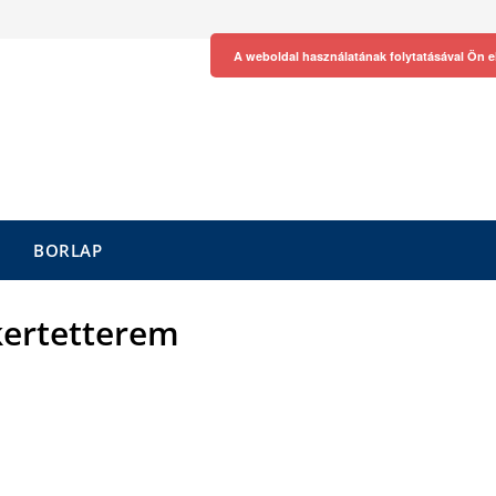
A weboldal használatának folytatásával Ön e
BORLAP
kertetterem