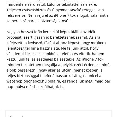
mindenféle sérüléstől, különös tekintettel az élekre.
Teljesen csúszásbiztos és újnyomat taszító réteggel van
felszerelve. Nem rejti el az iPhone 7 tok a logót, valamint a
kamera számára is biztonságot nyújt.
Nagyon hosszú időn keresztül képes kiállni az idők
próbáját, ezért igazán jó befektetésnek számít. Az ára
kifejezetten kedvező, főként ahhoz képest, hogy mekkora
jelentőséggel bír a használata. Ne féljünk attól, hogy
véletlenül kiesik a kezünkből a telefon és eltörik, hanem
készüljünk fel az esetleges balesetekre. Az iPhone 7 tok
minden tekintetben megállja a helyét, ezért érdemes minél
előbb beszerezni, hogy akár az utcán, menet közben is
teljes biztonsággal telefonálhassunk. Látogassunk el a
webshop.phonebox.hu oldalra, és rendeljük meg, majd pár
nap múlva már használhatjuk is.
KERESÉS: