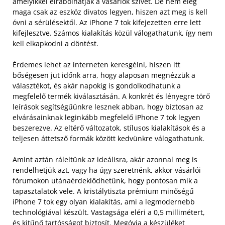
amelyikkel elrabolhatják a vásárlók szívét. De nem elég
maga csak az eszköz divatos legyen, hiszen azt meg is kell
óvni a sérülésektől. Az iPhone 7 tok kifejezetten erre lett
kifejlesztve. Számos kialakítás közül válogathatunk, így nem
kell elkapkodni a döntést.
Érdemes lehet az interneten keresgélni, hiszen itt
bőségesen jut időnk arra, hogy alaposan megnézzük a
választékot, és akár napokig is gondolkodhatunk a
megfelelő termék kiválasztásán. A konkrét és lényegre törő
leírások segítségűünkre lesznek abban, hogy biztosan az
elvárásainknak leginkább megfelelő iPhone 7 tok legyen
beszerezve. Az eltérő változatok, stílusos kialakítások és a
teljesen áttetsző formák között kedvünkre válogathatunk.
Amint aztán ráleltünk az ideálisra, akár azonnal meg is
rendelhetjük azt, vagy ha úgy szeretnénk, akkor vásárlói
fórumokon utánaérdeklődhetünk, hogy pontosan mik a
tapasztalatok vele. A kristálytiszta prémium minőségű
iPhone 7 tok egy olyan kialakítás, ami a legmodernebb
technológiával készült. Vastagsága eléri a 0,5 millimétert,
és kitűnő tartósságot biztosít. Megóvja a készüléket