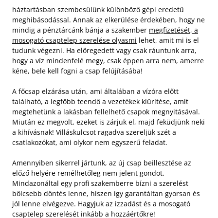
háztartásban szembesülünk különböző gépi eredetű
meghibásodással. Annak az elkerülése érdekében, hogy ne
mindig a pénztárcánk bánja a szakember
megfizetését, a
mosogató csaptelep szerelése olyasmi
lehet, amit mi is el
tudunk végezni. Ha elöregedett vagy csak ráuntunk arra,
hogy a víz mindenfelé megy, csak éppen arra nem, amerre
kéne, bele kell fogni a csap felújításába!
A főcsap elzárása után, ami általában a vízóra előtt
található, a legfőbb teendő a vezetékek kiürítése, amit
megtehetünk a lakásban fellelhető csapok megnyitásával.
Miután ez megvolt, ezeket is zárjuk el, majd feküdjünk neki
a kihívásnak! Villáskulcsot ragadva szereljük szét a
csatlakozókat, ami olykor nem egyszerű feladat.
Amennyiben sikerrel jártunk, az új csap beillesztése az
előző helyére remélhetőleg nem jelent gondot.
Mindazonáltal egy profi szakemberre bízni a szerelést
bölcsebb döntés lenne, hiszen így garantáltan gyorsan és
jól lenne elvégezve. Hagyjuk az izzadást és a mosogató
csaptelep szerelését inkább a hozzáértőkre!