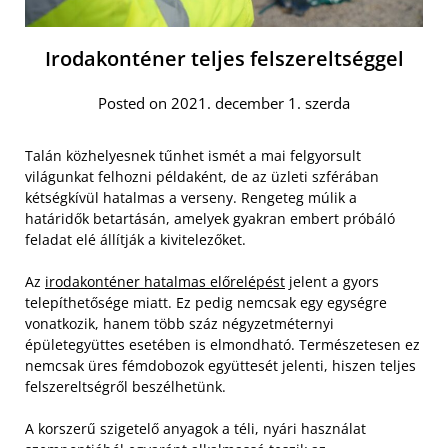
Irodakonténer teljes felszereltséggel
Posted on 2021. december 1. szerda
Talán közhelyesnek tűnhet ismét a mai felgyorsult
világunkat felhozni példaként, de az üzleti szférában
kétségkívül hatalmas a verseny. Rengeteg múlik a
határidők betartásán, amelyek gyakran embert próbáló
feladat elé állítják a kivitelezőket.
Az
irodakonténer hatalmas előrelépést
jelent a gyors
telepíthetősége miatt. Ez pedig nemcsak egy egységre
vonatkozik, hanem több száz négyzetméternyi
épületegyüttes esetében is elmondható. Természetesen ez
nemcsak üres fémdobozok együttesét jelenti, hiszen teljes
felszereltségről beszélhetünk.
A korszerű szigetelő anyagok a téli, nyári használat