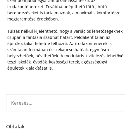
szempontjából egyaránt alkalmassá teszik az
irodakonténereket. Továbbá beépíthető fűtő-, hűtő
berendezéseket is tartalmaznak, a maximális komfortérzet
megteremtése érdekében.
Túlzás nélkül kijelenthető, hogy a variációs lehetőségeknek
csupán a fantázia szabhat határt. Példaként talán az
építőkockákat lehetne felhozni. Az irodakonténerek is
számtalan formában összekapcsolhatóak, egymásra
helyezhetőek, bővíthetőek. A moduláris kivitelezés lehetővé
teszi iskolák, óvodák, közösségi terek, egészségügyi
épületek kialakítását is.
KERESÉS:
Oldalak