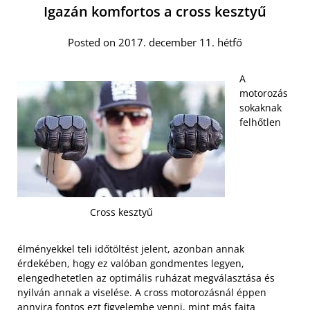
Igazán komfortos a cross kesztyű
Posted on 2017. december 11. hétfő
A
motorozás
sokaknak
felhőtlen
Cross kesztyű
élményekkel teli időtöltést jelent, azonban annak
érdekében, hogy ez valóban gondmentes legyen,
elengedhetetlen az optimális ruházat megválasztása és
nyilván annak a viselése. A cross motorozásnál éppen
annyira fontos ezt figyelembe venni, mint más fajta