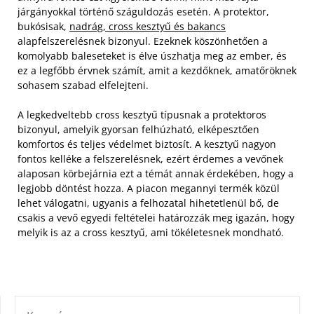
járgányokkal történő száguldozás esetén. A protektor,
bukósisak,
nadrág, cross kesztyű és bakancs
alapfelszerelésnek bizonyul. Ezeknek köszönhetően a
komolyabb baleseteket is élve úszhatja meg az ember, és
ez a legfőbb érvnek számít, amit a kezdőknek, amatőröknek
sohasem szabad elfelejteni.
A legkedveltebb cross kesztyű típusnak a protektoros
bizonyul, amelyik gyorsan felhúzható, elképesztően
komfortos és teljes védelmet biztosít. A kesztyű nagyon
fontos kelléke a felszerelésnek, ezért érdemes a vevőnek
alaposan körbejárnia ezt a témát annak érdekében, hogy a
legjobb döntést hozza. A piacon megannyi termék közül
lehet válogatni, ugyanis a felhozatal hihetetlenül bő, de
csakis a vevő egyedi feltételei határozzák meg igazán, hogy
melyik is az a cross kesztyű, ami tökéletesnek mondható.
KERESÉS: