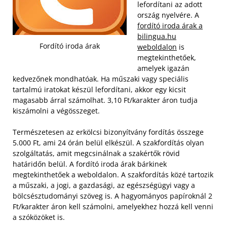
lefordítani az adott
ország nyelvére. A
fordító iroda árak a
bilingua.hu
Fordító iroda árak
weboldalon
is
megtekinthetőek,
amelyek igazán
kedvezőnek mondhatóak. Ha műszaki vagy speciális
tartalmú iratokat készül lefordítani, akkor egy kicsit
magasabb árral számolhat. 3,10 Ft/karakter áron tudja
kiszámolni a végösszeget.
Természetesen az erkölcsi bizonyítvány fordítás összege
5.000 Ft, ami 24 órán belül elkészül. A szakfordítás olyan
szolgáltatás, amit megcsinálnak a szakértők rövid
határidőn belül. A fordító iroda árak bárkinek
megtekinthetőek a weboldalon. A szakfordítás közé tartozik
a műszaki, a jogi, a gazdasági, az egészségügyi vagy a
bölcsésztudományi szöveg is. A hagyományos papíroknál 2
Ft/karakter áron kell számolni, amelyekhez hozzá kell venni
a szóközöket is.