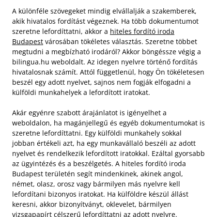
A különféle szövegeket mindig elvállalják a szakemberek,
akik hivatalos fordítást végeznek. Ha több dokumentumot
szeretne lefordíttatni, akkor a
hiteles fordító iroda
Budapest
városában tökéletes választás. Szeretne többet
megtudni a megbízható irodáról? Akkor böngéssze végig a
bilingua.hu weboldalt. Az idegen nyelvre történő fordítás
hivatalosnak számít. Attól függetlenül, hogy Ön tökéletesen
beszél egy adott nyelvet, sajnos nem fogják elfogadni a
külföldi munkahelyek a lefordított iratokat.
Akár egyénre szabott árajánlatot is igényelhet a
weboldalon, ha magánjellegű és egyéb dokumentumokat is
szeretne lefordíttatni. Egy külföldi munkahely sokkal
jobban értékeli azt, ha egy munkavállaló beszéli az adott
nyelvet és rendelkezik lefordított iratokkal. Ezáltal gyorsabb
az ügyintézés és a beszélgetés. A hiteles fordító iroda
Budapest területén segít mindenkinek, akinek angol,
német, olasz, orosz vagy bármilyen más nyelvre kell
lefordítani bizonyos iratokat. Ha külföldre készül állást
keresni, akkor bizonyítványt, oklevelet, bármilyen
vizsgapapírt célszerű lefordíttatni az adott nyelvre.