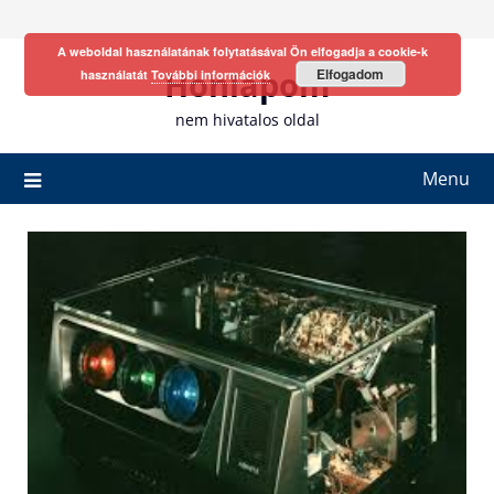
Skip
to
A weboldal használatának folytatásával Ön elfogadja a cookie-k
content
Honlapom
Elfogadom
használatát
További információk
nem hivatalos oldal
Menu