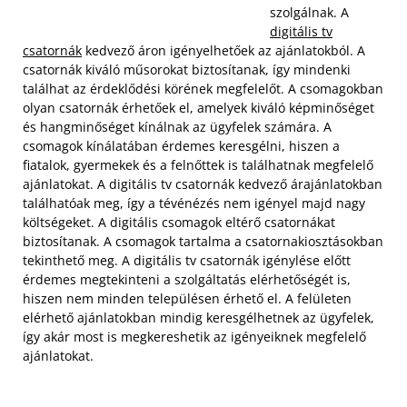
szolgálnak. A
digitális tv
csatornák
kedvező áron igényelhetőek az ajánlatokból. A
csatornák kiváló műsorokat biztosítanak, így mindenki
találhat az érdeklődési körének megfelelőt. A csomagokban
olyan csatornák érhetőek el, amelyek kiváló képminőséget
és hangminőséget kínálnak az ügyfelek számára. A
csomagok kínálatában érdemes keresgélni, hiszen a
fiatalok, gyermekek és a felnőttek is találhatnak megfelelő
ajánlatokat.
A digitális tv csatornák kedvező árajánlatokban
találhatóak meg, így a tévénézés nem igényel majd nagy
költségeket. A digitális csomagok eltérő csatornákat
biztosítanak. A csomagok tartalma a csatornakiosztásokban
tekinthető meg. A digitális tv csatornák igénylése előtt
érdemes megtekinteni a szolgáltatás elérhetőségét is,
hiszen nem minden településen érhető el. A felületen
elérhető ajánlatokban mindig keresgélhetnek az ügyfelek,
így akár most is megkereshetik az igényeiknek megfelelő
ajánlatokat.