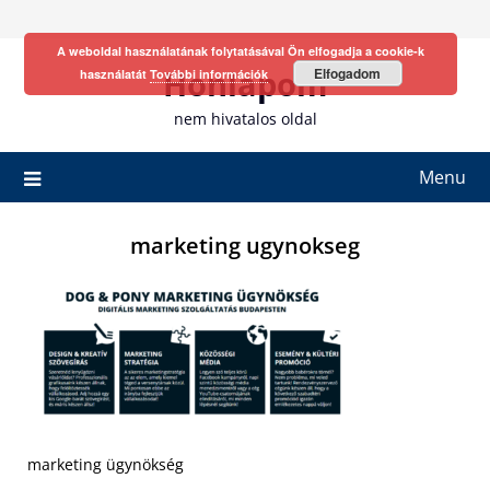
Skip
to
A weboldal használatának folytatásával Ön elfogadja a cookie-k
content
Honlapom
Elfogadom
használatát
További információk
nem hivatalos oldal
Menu
marketing ugynokseg
marketing ügynökség