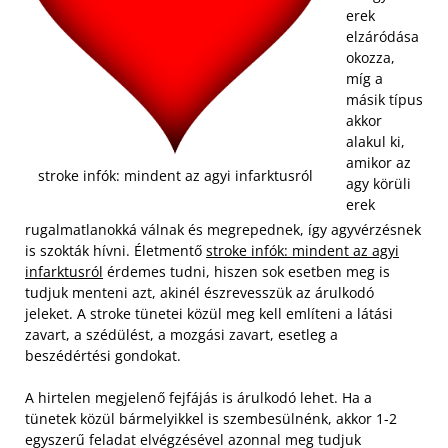
erek
elzáródása
okozza,
míg a
másik típus
akkor
alakul ki,
amikor az
stroke infók: mindent az agyi infarktusról
agy körüli
erek
rugalmatlanokká válnak és megrepednek, így agyvérzésnek
is szokták hívni. Életmentő
stroke infók: mindent az agyi
infarktusról
érdemes tudni, hiszen sok esetben meg is
tudjuk menteni azt, akinél észrevesszük az árulkodó
jeleket. A stroke tünetei közül meg kell említeni a látási
zavart, a szédülést, a mozgási zavart, esetleg a
beszédértési gondokat.
A hirtelen megjelenő fejfájás is árulkodó lehet. Ha a
tünetek közül bármelyikkel is szembesülnénk, akkor 1-2
egyszerű feladat elvégzésével azonnal meg tudjuk