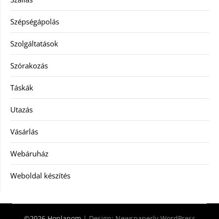
Szépségápolás
Szolgáltatások
Szórakozás
Táskák
Utazás
Vásárlás
Webáruház
Weboldal készítés
©2026 Honlapom
| Design:
Newspaperly WordPress