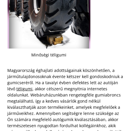
Minőségi téligumi
Magyarország éghajlati adottságainak köszönhetően, a
járműtulajdonosoknak évente kétszer kell gondoskodniuk a
gumicseréről. Ha a tavalyi évben defektes lett az autóján
lévő
téligumi
, akkor célszerű megnyitnia internetes
oldalunkat. Webáruházunkban rengetegféle gumiabroncs
megtalálható, így a kedves vásárlók gond nélkül
kiválaszthatják azon termékeinket, amelyek megfelelőek a
járműveikhez. Amennyiben segítségre lenne szüksége az
Ön számára megfelelő autógumik kiválasztásában, akkor
természetesen nyugodtan fordulhat kollégáinkhoz, akik