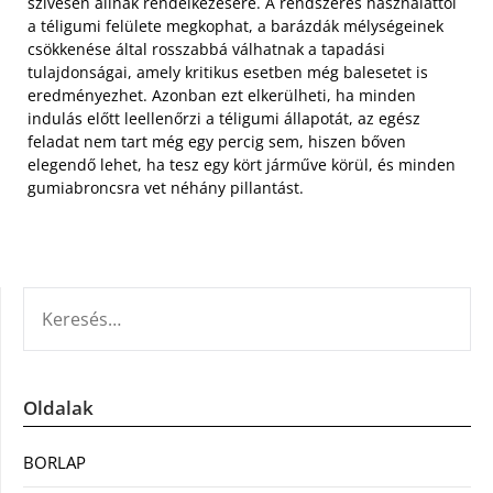
szívesen állnak rendelkezésére.
A rendszeres használattól
a téligumi felülete megkophat, a barázdák mélységeinek
csökkenése által rosszabbá válhatnak a tapadási
tulajdonságai, amely kritikus esetben még balesetet is
eredményezhet. Azonban ezt elkerülheti, ha minden
indulás előtt leellenőrzi a téligumi állapotát, az egész
feladat nem tart még egy percig sem, hiszen bőven
elegendő lehet, ha tesz egy kört járműve körül, és minden
gumiabroncsra vet néhány pillantást.
KERESÉS:
Oldalak
BORLAP