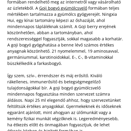
formában rendelhető meg az internetről vagy vásárolható
az üzletekből. A
Goji bogyó gyümölcsvelő
formában teljes
mértékben tartalmazza a gyümölcs gyógyerejét. Ningxia
Hui, egy kínai tartomány képezi az őshazáját, ahol
mindennapos tápláléknak számít. A Goji berry erejének
köszönhetően, abban a tartományban, ahol
rendszerességgel fogyasztják, sokkal magasabb a korhatár.
A goji bogyó gyógyhatása a benne lévő számos értékes
anyagnak köszönhető. 21 nyomelemmel, 19 aminosavval,
germániummal, karotinoidokkal, E-, C-, B-vitaminokkal
büszkélkedik a farkasbogyó.
Így szem, szív-, érrendszer és máj erősítő. Kiváló
rákellenes, immunerősítő és betegségmegelőző
tulajdonságokkal bír. A goji bogyó gyümölcsvelő
mindennapos fogyasztása minden szervezet számra
áldásos. Napi 25 ml elegendő ahhoz, hogy szervezetünket
feltöltsük értékes anyagokkal. Gyermekeknek és időseknek
egyaránt ajánlott, mint ahogyan az ülőmunkát vagy a
kemény fizikai munkát végzőknek is. Legeredményesebb,
ha étkezés előtt és önmagában fogyasztjuk, de lehet
étkezés közben és higított formában is.