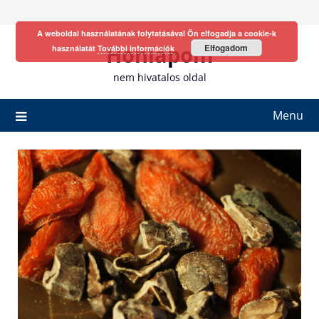
Skip
to
A weboldal használatának folytatásával Ön elfogadja a cookie-k
content
Honlapom
Elfogadom
használatát
További információk
nem hivatalos oldal
Menu