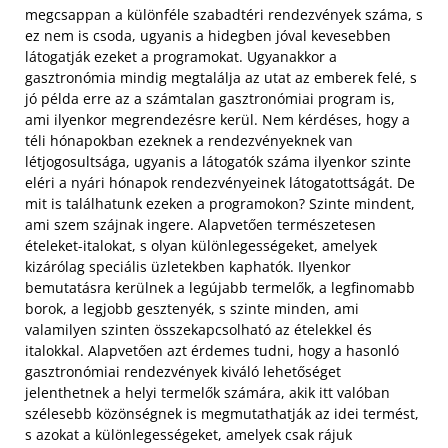
megcsappan a különféle szabadtéri rendezvények száma, s
ez nem is csoda, ugyanis a hidegben jóval kevesebben
látogatják ezeket a programokat. Ugyanakkor a
gasztronómia mindig megtalálja az utat az emberek felé, s
jó példa erre az a számtalan gasztronómiai program is,
ami ilyenkor megrendezésre kerül. Nem kérdéses, hogy a
téli hónapokban ezeknek a rendezvényeknek van
létjogosultsága, ugyanis a látogatók száma ilyenkor szinte
eléri a nyári hónapok rendezvényeinek látogatottságát. De
mit is találhatunk ezeken a programokon? Szinte mindent,
ami szem szájnak ingere. Alapvetően természetesen
ételeket-italokat, s olyan különlegességeket, amelyek
kizárólag speciális üzletekben kaphatók. Ilyenkor
bemutatásra kerülnek a legújabb termelők, a legfinomabb
borok, a legjobb gesztenyék, s szinte minden, ami
valamilyen szinten összekapcsolható az ételekkel és
italokkal.
Alapvetően azt érdemes tudni, hogy a hasonló
gasztronómiai rendezvények kiváló lehetőséget
jelenthetnek a helyi termelők számára, akik itt valóban
szélesebb közönségnek is megmutathatják az idei termést,
s azokat a különlegességeket, amelyek csak rájuk