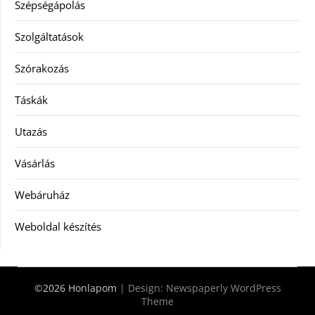
Szépségápolás
Szolgáltatások
Szórakozás
Táskák
Utazás
Vásárlás
Webáruház
Weboldal készítés
©2026 Honlapom
| Design:
Newspaperly WordPress
Theme