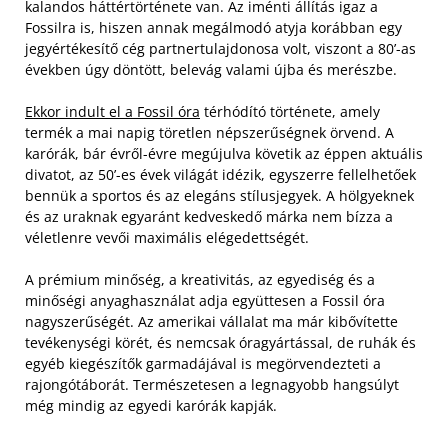
kalandos háttértörténete van. Az iménti állítás igaz a
Fossilra is, hiszen annak megálmodó atyja korábban egy
jegyértékesítő cég partnertulajdonosa volt, viszont a 80’-as
években úgy döntött, belevág valami újba és merészbe.
Ekkor indult el a Fossil óra
térhódító története, amely
termék a mai napig töretlen népszerűségnek örvend. A
karórák, bár évről-évre megújulva követik az éppen aktuális
divatot, az 50’-es évek világát idézik, egyszerre fellelhetőek
bennük a sportos és az elegáns stílusjegyek. A hölgyeknek
és az uraknak egyaránt kedveskedő márka nem bízza a
véletlenre vevői maximális elégedettségét.
A prémium minőség, a kreativitás, az egyediség és a
minőségi anyaghasználat adja együttesen a Fossil óra
nagyszerűségét. Az amerikai vállalat ma már kibővítette
tevékenységi körét, és nemcsak óragyártással, de ruhák és
egyéb kiegészítők garmadájával is megörvendezteti a
rajongótáborát. Természetesen a legnagyobb hangsúlyt
még mindig az egyedi karórák kapják.