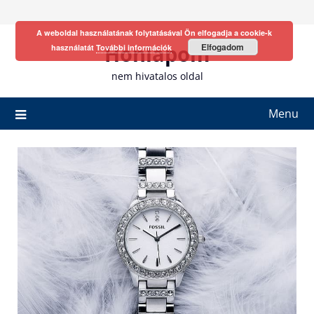
Skip
to
A weboldal használatának folytatásával Ön elfogadja a cookie-k
content
Honlapom
Elfogadom
használatát
További információk
nem hivatalos oldal
Menu