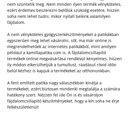
nem szüntetik meg. Nem minden ilyen termék vényköteles,
ezért érdemes beszerezni belőlük szükség esetére, hiszen
soha nem lehet tudni, mikor nyilall belénk valamilyen
fájdalom.
A nem vényköteles gyógyszerkészítményeket a patikákban
egyszerűen meg lehet vásárolni, sőt, ma már online is
megrendelhetőek az internetes patikákból, mint amilyen
például a kamillapatika.com is. A fájdalomcsillapító
termékek online megvásárlása rendkívül kényelmes, hiszen
ily módon elkerülhetjük a tumultust, ráadásul rövid időn
belül kézhez is kapjuk a termékeket az otthonunkban.
A fent említett patika nagy választékban kínálja a
termékeket, ezért biztosan mindenki megtalálja a számára
hatékony szert. Nézzen fel ide Ön is és vásároljon
fájdalomcsillapító készítményeket, hogy a kín soha ne érje
felkészületlenül!