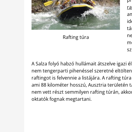
pr
ra
am
id
tá
ne
Rafting túra
me
sz
A Salza folyó habzó hullámait átszelve igazi 
nem tengerparti pihenéssel szeretné eltölten
raftingot is felvennie a listájára. A rafting t
ami 88 kilométer hosszú, Ausztria területén 
nem vett részt semmilyen rafting túrán, akkor 
oktatók fognak megtartani.