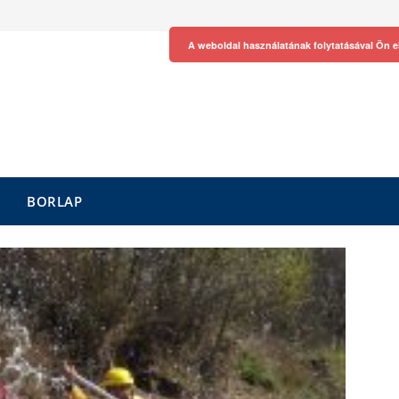
A weboldal használatának folytatásával Ön e
BORLAP