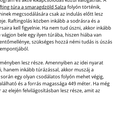
ogram és aktív kikapcsolódás közül válogathat. A
fting túra a smaragdzöld Salza
folyón történik,
inek megcsodálására csak az indulás előtt lesz
eje. Raftingolás közben inkább a sodrásra és a
rsaira kell figyelnie. Ha nem tud úszni, akkor inkább
 vágjon bele egy ilyen túrába, hiszen hiába van
ntőmellénye, szükséges hozzá némi tudás is úszás
empontjából.
élményben lesz része. Amennyiben az idei nyarat
i, hanem inkább túrázással, akkor muszáj a
úra során egy olyan csodálatos folyón mehet végig,
található és a forrás magassága 449 méter. Ha még
az elején felvilágosításban lesz része, amit az