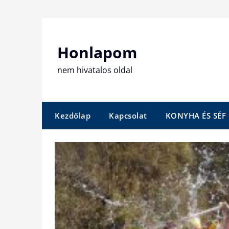
Skip
to
content
Honlapom
nem hivatalos oldal
Kezdőlap
Kapcsolat
KONYHA ÉS SÉF